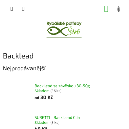
Přejít
NÁKUP
na
obsah
KOŠÍK
Backlead
Nejprodávanější
Back lead se závěskou 30-50g
Skladem
(36 ks)
30 Kč
od
SURETTI - Back Lead Clip
Skladem
(3 ks)
49 Kč