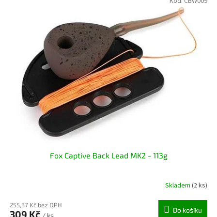
Kód:
CBW009
Fox Captive Back Lead MK2 - 113g
Skladem
(2 ks)
255,37 Kč bez DPH
Do košíku
309 Kč
/ ks