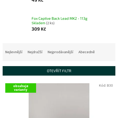
Fox Captive Back Lead MK2 - 113g
Skladem
(2 ks)
309 Kč
Ř
a
Nejlevnější
Nejdražší
Nejprodávanější
Abecedně
z
e
n
OTEVŘÍT FILTR
í
p
V
Kód:
B30
r
obsahuje
ý
varianty
o
p
d
i
u
s
k
p
t