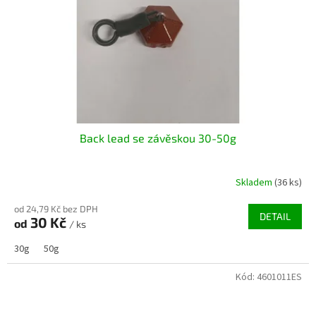
r
ů
o
d
u
k
t
ů
Back lead se závěskou 30-50g
Skladem
(36 ks)
od 24,79 Kč bez DPH
DETAIL
30 Kč
od
/ ks
30g
50g
Kód:
4601011ES