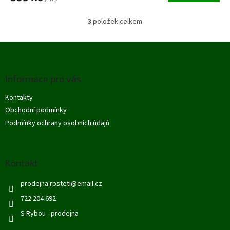
3
položek celkem
O
v
l
Z
á
á
d
p
a
Informace pro vás
a
c
t
í
Kontakty
í
p
Obchodní podmínky
r
v
Podmínky ochrany osobních údajů
k
y
v
ý
Kontakt
p
i
prodejna.rpsteti
@
email.cz
s
722 204 692
u
S Rybou - prodejna