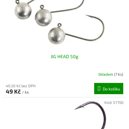
r
ů
o
d
u
k
t
ů
JIG HEAD 50g
Skladem
(7 ks)
40,50 Kč bez DPH
Do košíku
49 Kč
/ ks
Kód:
57700