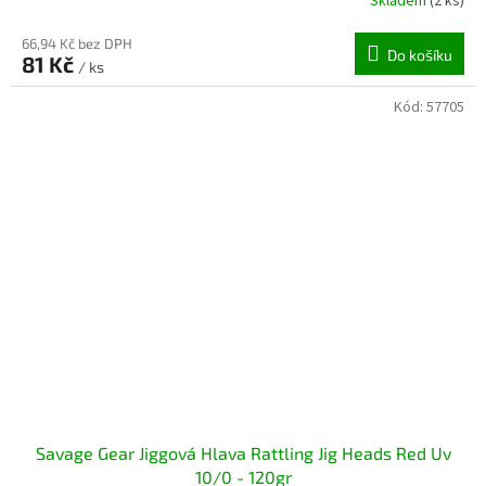
Skladem
(2 ks)
66,94 Kč bez DPH
Do košíku
81 Kč
/ ks
Kód:
57705
Savage Gear Jiggová Hlava Rattling Jig Heads Red Uv
10/0 - 120gr