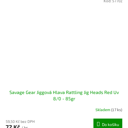
Kód:
57702
Savage Gear Jiggová Hlava Rattling Jig Heads Red Uv
8/0 - 85gr
Skladem
(17 ks)
59,50 Kč bez DPH
Do košíku
72 Kč
/ ks