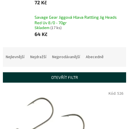
72 Kč
Savage Gear Jiggová Hlava Rattling Jig Heads
Red Uv 8/0 - 70gr
Skladem
(17 ks)
64 Kč
Ř
a
Nejlevnější
Nejdražší
Nejprodávanější
Abecedně
z
e
n
OTEVŘÍT FILTR
í
p
V
Kód:
526
r
ý
o
p
d
i
u
s
k
p
t