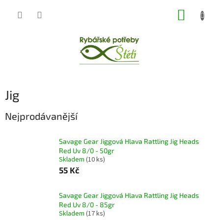
Přejít
NÁKUP
na
obsah
KOŠÍK
Jig
Nejprodávanější
Savage Gear Jiggová Hlava Rattling Jig Heads
Red Uv 8/0 - 50gr
Skladem
(10 ks)
55 Kč
Savage Gear Jiggová Hlava Rattling Jig Heads
Red Uv 8/0 - 85gr
Skladem
(17 ks)