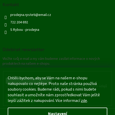
ý
Kontakt
p
i
prodejna.rpsteti
@
email.cz
s
722 204 692
u
S Rybou - prodejna
Odebírat newsletter
Vložte svůj e-mail a my vám budeme zasílat informace o nových
produktech na našem e-shopu.
E-mail
Chtěli bychom, aby se Vám na našem e-shopu
nakupovalo co nejlépe. Proto naše stránka používá
Vložením e-mailu souhlasíte s
podmínkami ochrany osobních údajů
soubory cookies. Budeme rádi, pokud s nimi budete
souhlasit a umožníte nám zprostředkovat Vám ještě
PŘIHLÁSIT SE
lepší zážitek z nakupování. Více informací
zde
.
Nastavení