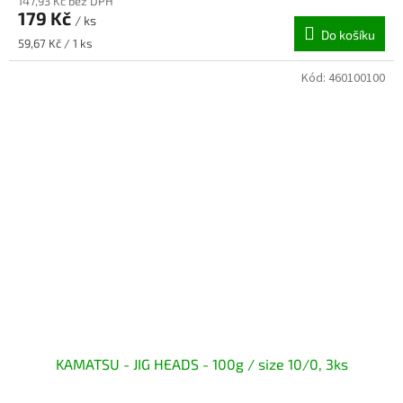
147,93 Kč bez DPH
179 Kč
/ ks
Do košíku
Měrná
59,67 Kč / 1 ks
cena:
Kód:
460100100
KAMATSU - JIG HEADS - 100g / size 10/0, 3ks