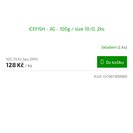
ICEFISH - JIG - 100g / size 10/0, 2ks
Skladem
(1 ks)
105,79 Kč bez DPH
Do košíku
128 Kč
/ ks
Kód:
OC667400060