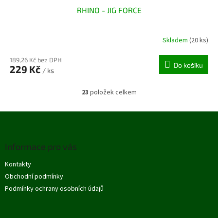
RHINO - JIG FORCE
Skladem
(20 ks)
189,26 Kč bez DPH
Do košíku
229 Kč
/ ks
23
položek celkem
O
v
l
Z
á
á
d
p
a
Informace pro vás
a
c
t
í
Kontakty
í
p
Obchodní podmínky
r
v
Podmínky ochrany osobních údajů
k
y
v