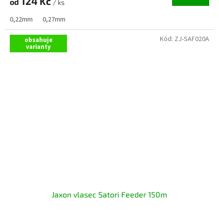
124 Kč
od
/ ks
0,22mm
0,27mm
Kód:
ZJ-SAF020A
obsahuje
varianty
Jaxon vlasec Satori Feeder 150m