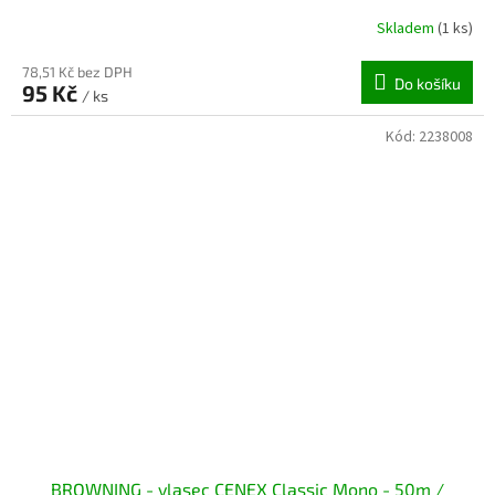
Skladem
(1 ks)
78,51 Kč bez DPH
Do košíku
95 Kč
/ ks
Kód:
2238008
BROWNING - vlasec CENEX Classic Mono - 50m /