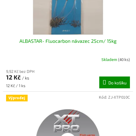
ALBASTAR- Fluocarbon návazec 25cm/ 15kg
Skladem
(40 ks)
9,92 Kč bez DPH
12 Kč
/ ks
Do košíku
Měrná
12 Kč / 1 ks
cena:
Kód:
ZJ-XTP010C
Výprodej