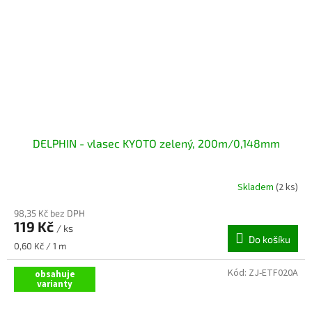
DELPHIN - vlasec KYOTO zelený, 200m/0,148mm
Skladem
(2 ks)
98,35 Kč bez DPH
119 Kč
/ ks
Do košíku
Měrná
0,60 Kč / 1 m
cena:
Kód:
ZJ-ETF020A
obsahuje
varianty