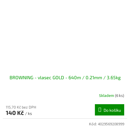
BROWNING - vlasec GOLD - 640m / 0.21mm / 3.65kg
Skladem
(6 ks)
115,70 Kč bez DPH
Do košíku
140 Kč
/ ks
Kód:
4029569208999