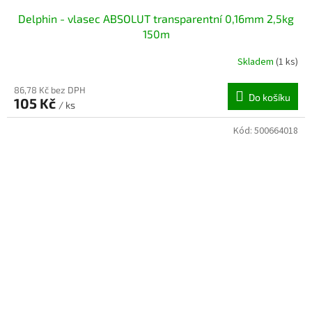
Delphin - vlasec ABSOLUT transparentní 0,16mm 2,5kg
150m
Skladem
(1 ks)
86,78 Kč bez DPH
Do košíku
105 Kč
/ ks
Kód:
500664018