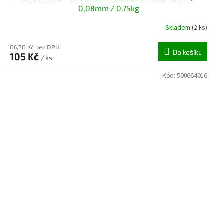
0,08mm / 0.75kg
Skladem
(2 ks)
86,78 Kč bez DPH
Do košíku
105 Kč
/ ks
Kód:
500664016