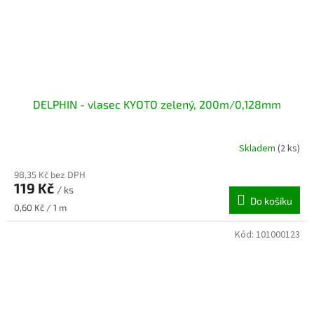
DELPHIN - vlasec KYOTO zelený, 200m/0,128mm
Skladem
(2 ks)
98,35 Kč bez DPH
119 Kč
/ ks
Do košíku
Měrná
0,60 Kč / 1 m
cena:
Kód:
101000123