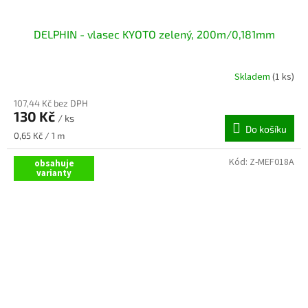
DELPHIN - vlasec KYOTO zelený, 200m/0,181mm
Skladem
(1 ks)
107,44 Kč bez DPH
130 Kč
/ ks
Do košíku
Měrná
0,65 Kč / 1 m
cena:
Kód:
Z-MEF018A
obsahuje
varianty