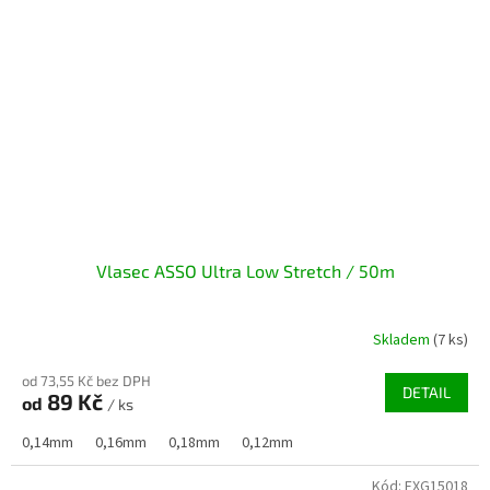
Vlasec ASSO Ultra Low Stretch / 50m
Skladem
(7 ks)
od 73,55 Kč bez DPH
DETAIL
89 Kč
od
/ ks
0,14mm
0,16mm
0,18mm
0,12mm
Kód:
EXG15018