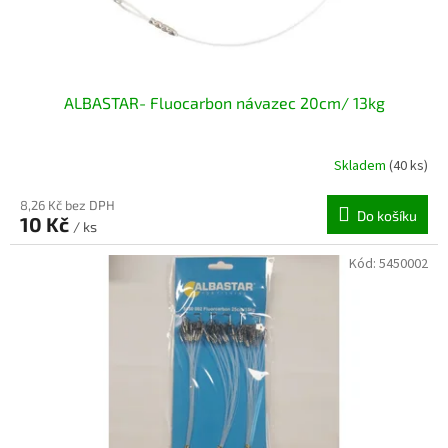
t
ů
ALBASTAR- Fluocarbon návazec 20cm/ 13kg
Skladem
(40 ks)
8,26 Kč bez DPH
Do košíku
10 Kč
/ ks
Kód:
5450002