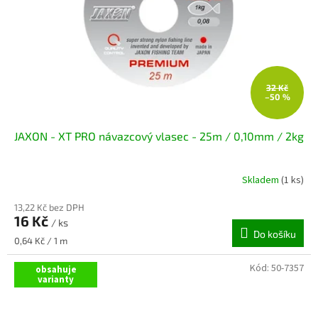
32 Kč
–50 %
JAXON - XT PRO návazcový vlasec - 25m / 0,10mm / 2kg
Skladem
(1 ks)
13,22 Kč bez DPH
16 Kč
/ ks
Do košíku
Měrná
0,64 Kč / 1 m
cena:
Kód:
50-7357
obsahuje
varianty