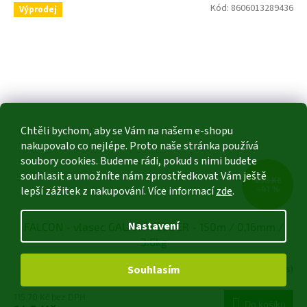
Kód:
8606013289436
Výprodej
Chtěli bychom, aby se Vám na našem e-shopu
nakupovalo co nejlépe. Proto naše stránka používá
soubory cookies. Budeme rádi, pokud s nimi budete
souhlasit a umožníte nám zprostředkovat Vám ještě
238 Kč
lepší zážitek z nakupování. Více informací
zde
.
–41 %
Nastavení
FALCON - vlasec GALAXY FEEDER - 150m / 0,16mm /
3.6kg
Souhlasím
Skladem do vyprodání
(1 ks)
115,70 Kč bez DPH
Do košíku