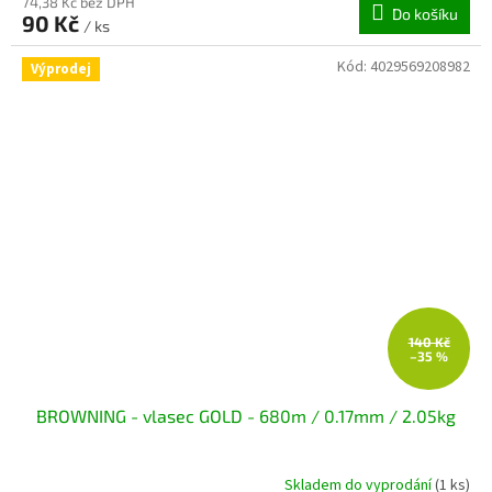
74,38 Kč bez DPH
Do košíku
90 Kč
/ ks
Kód:
4029569208982
Výprodej
140 Kč
–35 %
BROWNING - vlasec GOLD - 680m / 0.17mm / 2.05kg
Skladem do vyprodání
(1 ks)