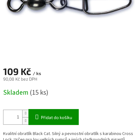
109 Kč
/ ks
90,08 Kč bez DPH
Měrná
Skladem
(15 ks)
cena:
Přidat do košíku
Kvalitní obratlík Black Cat. Silný a pevnostní obratlík s karabinou Cross
Lock. Určen pro lov velkých sumců a jiných sladkovodních gigantů.