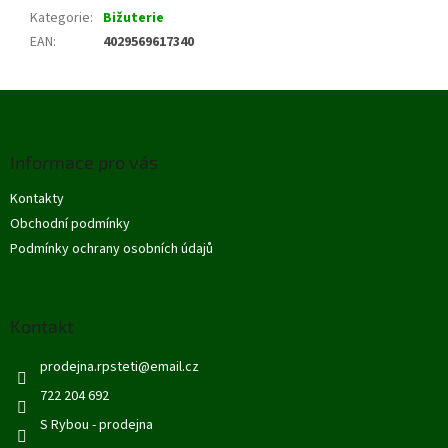
Kategorie
:
Bižuterie
EAN
:
4029569617340
Z
á
p
Informace pro vás
a
t
Kontakty
í
Obchodní podmínky
Podmínky ochrany osobních údajů
Kontakt
prodejna.rpsteti
@
email.cz
722 204 692
S Rybou - prodejna