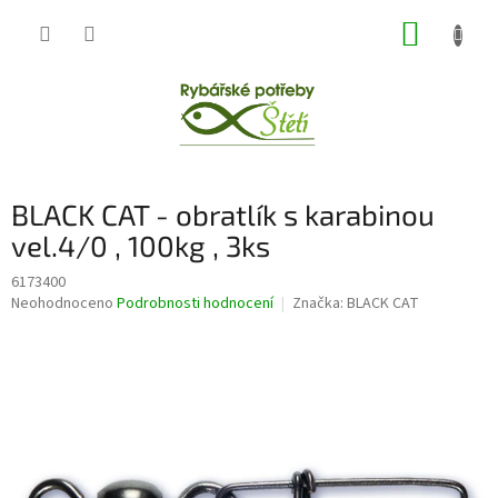
Přejít
NÁKUP
na
obsah
KOŠÍK
BLACK CAT - obratlík s karabinou
vel.4/0 , 100kg , 3ks
6173400
Průměrné
Neohodnoceno
Podrobnosti hodnocení
Značka:
BLACK CAT
hodnocení
produktu
je
0,0
z
5
hvězdiček.