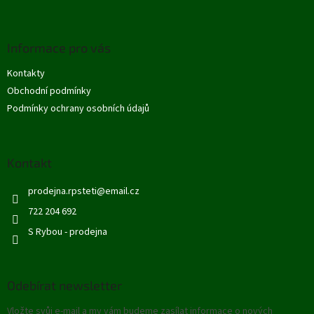
Z
á
p
Informace pro vás
a
t
Kontakty
í
Obchodní podmínky
Podmínky ochrany osobních údajů
Kontakt
prodejna.rpsteti
@
email.cz
722 204 692
S Rybou - prodejna
Odebírat newsletter
Vložte svůj e-mail a my vám budeme zasílat informace o nových