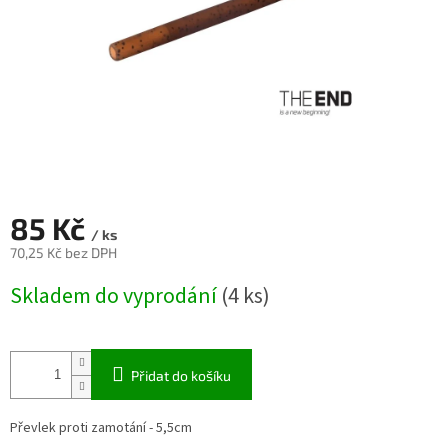
85 Kč
/ ks
70,25 Kč bez DPH
Měrná
Skladem do vyprodání
(4 ks)
cena:
Přidat do košíku
Převlek proti zamotání - 5,5cm