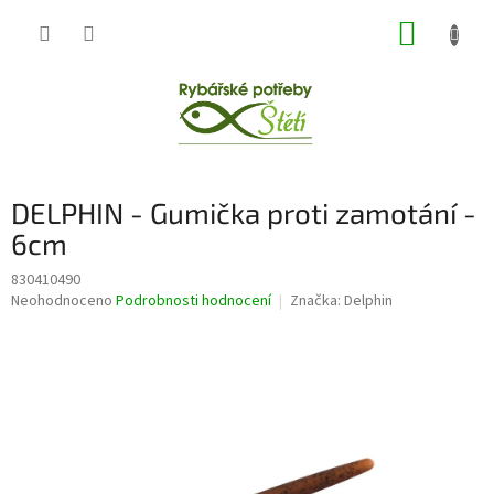
Přejít
NÁKUP
na
obsah
KOŠÍK
DELPHIN - Gumička proti zamotání -
6cm
830410490
Průměrné
Neohodnoceno
Podrobnosti hodnocení
Značka:
Delphin
hodnocení
produktu
je
0,0
z
5
hvězdiček.