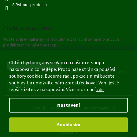
S Rybou - prodejna
Odebírat newsletter
Vložte svůj e-mail a my vám budeme zasílat informace o nových
produktech na našem e-shopu.
E-mail
Chtěli bychom, aby se Vám na našem e-shopu
nakupovalo co nejlépe. Proto naše stránka používá
Vložením e-mailu souhlasíte s
podmínkami ochrany osobních údajů
soubory cookies. Budeme rádi, pokud s nimi budete
souhlasit a umožníte nám zprostředkovat Vám ještě
PŘIHLÁSIT SE
lepší zážitek z nakupování. Více informací
zde
.
Nastavení
Vytvořil Shoptet
|
Připravil Shoptetnamiru.cz
Souhlasím
Copyright 2026
Rybářské potřeby - Štětí
. Všechna práva
vyhrazena.