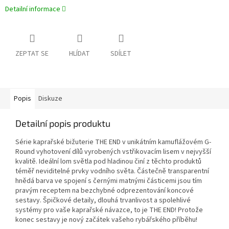
Detailní informace
ZEPTAT SE
HLÍDAT
SDÍLET
Popis
Diskuze
Detailní popis produktu
Série kaprařské bižuterie THE END v unikátním kamuflážovém G-
Round vyhotovení dílů vyrobených vstřikovacím lisem v nejvyšší
kvalitě. Ideální lom světla pod hladinou činí z těchto produktů
téměř neviditelné prvky vodního světa. Částečně transparentní
hnědá barva ve spojení s černými matnými částicemi jsou tím
pravým receptem na bezchybné odprezentování koncové
sestavy. Špičkové detaily, dlouhá trvanlivost a spolehlivé
systémy pro vaše kaprařské návazce, to je THE END! Protože
konec sestavy je nový začátek vašeho rybářského příběhu!