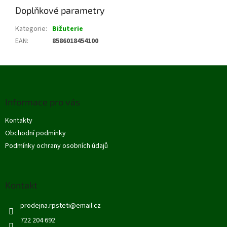
Doplňkové parametry
Kategorie
:
Bižuterie
EAN
:
8586018454100
Z
á
p
Informace pro vás
a
t
Kontakty
í
Obchodní podmínky
Podmínky ochrany osobních údajů
Kontakt
prodejna.rpsteti
@
email.cz
722 204 692