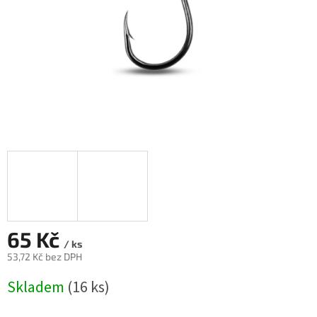
65 Kč
/ ks
53,72 Kč bez DPH
Měrná
Skladem
(16 ks)
cena: