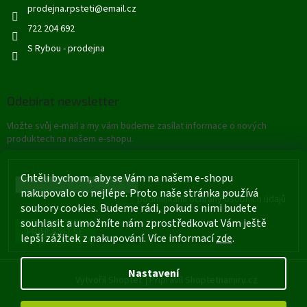
prodejna.rpsteti
@
email.cz
722 204 692
S Rybou - prodejna
Odebírat newsletter
Vložte svůj e-mail a my vám budeme zasílat informace o nových
produktech na našem e-shopu.
E-mail
Chtěli bychom, aby se Vám na našem e-shopu
nakupovalo co nejlépe. Proto naše stránka používá
Vložením e-mailu souhlasíte s
podmínkami ochrany osobních údajů
soubory cookies. Budeme rádi, pokud s nimi budete
souhlasit a umožníte nám zprostředkovat Vám ještě
PŘIHLÁSIT SE
lepší zážitek z nakupování. Více informací
zde
.
Nastavení
Vytvořil Shoptet
|
Připravil Shoptetnamiru.cz