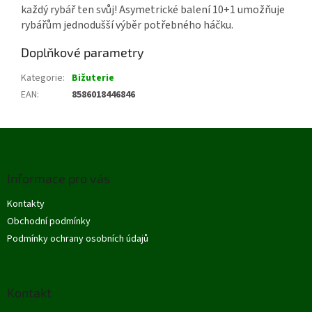
každý rybář ten svůj! Asymetrické balení 10+1 umožňuje
rybářům jednodušší výběr potřebného háčku.
Doplňkové parametry
Kategorie
:
Bižuterie
EAN
:
8586018446846
Z
á
p
Informace pro vás
a
t
Kontakty
í
Obchodní podmínky
Podmínky ochrany osobních údajů
Kontakt