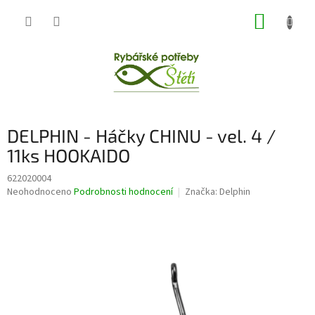
Přejít
NÁKUP
na
obsah
KOŠÍK
DELPHIN - Háčky CHINU - vel. 4 /
11ks HOOKAIDO
622020004
Průměrné
Neohodnoceno
Podrobnosti hodnocení
Značka:
Delphin
hodnocení
produktu
je
0,0
z
5
hvězdiček.