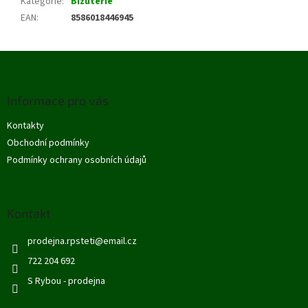
Kategorie
:
Bižuterie
EAN
:
8586018446945
Z
á
p
Informace pro vás
a
t
Kontakty
í
Obchodní podmínky
Podmínky ochrany osobních údajů
Kontakt
prodejna.rpsteti
@
email.cz
722 204 692
S Rybou - prodejna