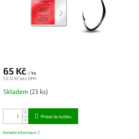
65 Kč
/ ks
53,72 Kč bez DPH
Měrná
Skladem
(23 ks)
cena:
Přidat do košíku
Detailní informace