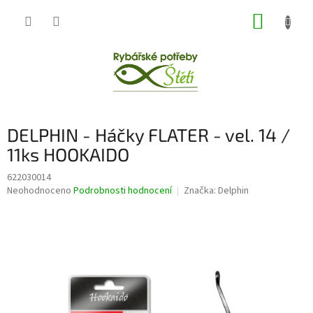
Přejít
NÁKUP
na
obsah
KOŠÍK
DELPHIN - Háčky FLATER - vel. 14 /
11ks HOOKAIDO
622030014
Průměrné
Neohodnoceno
Podrobnosti hodnocení
Značka:
Delphin
hodnocení
produktu
je
0,0
z
5
hvězdiček.