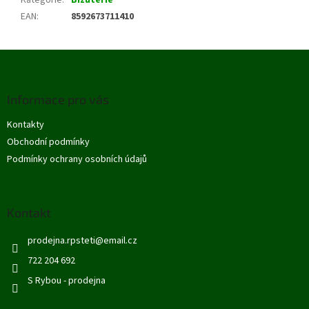
Kategorie
:
Bižuterie
EAN
:
8592673711410
Z
á
p
Informace pro vás
a
t
Kontakty
í
Obchodní podmínky
Podmínky ochrany osobních údajů
Kontakt
prodejna.rpsteti
@
email.cz
722 204 692
S Rybou - prodejna