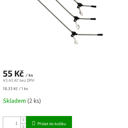
55 Kč
/ ks
45,45 Kč bez DPH
Měrná
18,33 Kč / 1 ks
cena:
Skladem
(2 ks)
Přidat do košíku