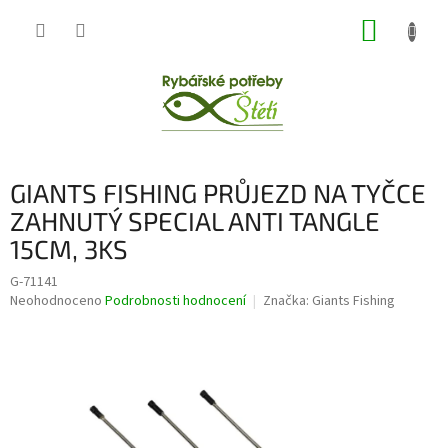
Přejít
NÁKUP
na
obsah
KOŠÍK
GIANTS FISHING PRŮJEZD NA TYČCE
ZAHNUTÝ SPECIAL ANTI TANGLE
15CM, 3KS
G-71141
Průměrné
Neohodnoceno
Podrobnosti hodnocení
Značka:
Giants Fishing
hodnocení
produktu
je
0,0
z
5
hvězdiček.