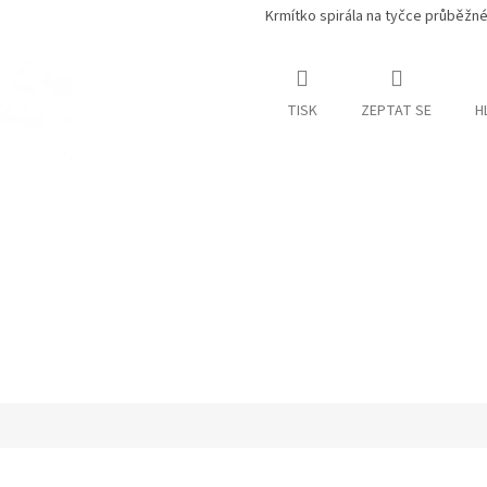
Krmítko spirála na tyčce průběž
TISK
ZEPTAT SE
H