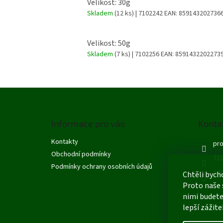
Velikost: 30g
Skladem
(12 ks)
| 7102242
EAN:
859143202736
Velikost: 50g
Skladem
(7 ks)
| 7102256
EAN:
8591432202273
Z
á
p
Informace pro vás
Konta
a
t
Kontakty
pro
í
Obchodní podmínky
722
Podmínky ochrany osobních údajů
S R
Chtěli bych
Proto naše 
nimi budete
lepší zážite