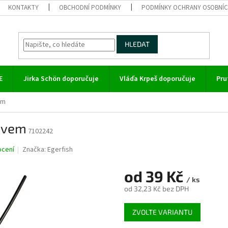
KONTAKTY
OBCHODNÍ PODMÍNKY
PODMÍNKY OCHRANY OSOBNÍC
HLEDAT
E
Jirka Schön doporučuje
Vláďa Krpeš doporučuje
Pru
em
lovem
7102242
ocení
Značka:
Egerfish
od
39 Kč
/ ks
od
32,23 Kč
bez DPH
Měrná
ZVOLTE VARIANTU
cena: