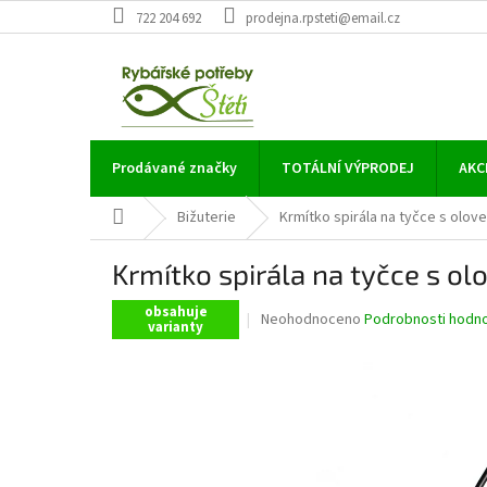
Přejít
722 204 692
prodejna.rpsteti@email.cz
na
obsah
Prodávané značky
TOTÁLNÍ VÝPRODEJ
AKC
Domů
Bižuterie
Krmítko spirála na tyčce s olov
Krmítko spirála na tyčce s o
obsahuje
Průměrné
Neohodnoceno
Podrobnosti hodn
varianty
hodnocení
produktu
je
0,0
z
5
hvězdiček.