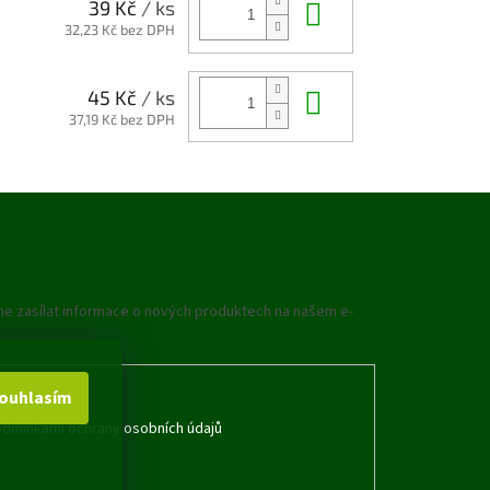
Do košíku
39 Kč
/ ks
32,23 Kč bez DPH
Do košíku
45 Kč
/ ks
37,19 Kč bez DPH
me zasílat informace o nových produktech na našem e-
ouhlasím
dmínkami ochrany osobních údajů