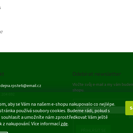
6
97
kt
Odebírat newsletter
Vložte svůj e-mail a my vám bude
dejna.rpsteti
@
email.cz
shopu.
 204 692
ybou - prodejna
E-mail
om, aby se Vám na našem e-shopu nakupovalo co nejlépe.
S
stránka používá soubory cookies. Budeme rádi, pokud s
Vložením e-mailu souhlasíte s
po
 souhlasit a umožníte nám zprostředkovat Vám ještě
k z nakupování. Více informací
zde
.
PŘIHLÁSIT SE