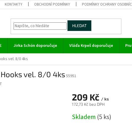
KONTAKTY
OBCHODNÍ PODMÍNKY
PODMÍNKY OCHRANY OSOBNÍC
HLEDAT
E
Jirka Schön doporučuje
Vláďa Krpeš doporučuje
Pru
ks vel. 8/0 4ks
Hooks vel. 8/0 4ks
55951
T
209 Kč
/ ks
172,73 Kč bez DPH
Měrná
Skladem
(5 ks)
cena: