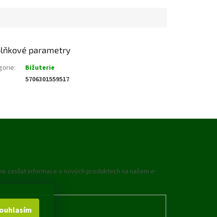
lňkové parametry
gorie
:
Bižuterie
5706301559517
me zasílat informace o nových produktech na našem e-
ouhlasím