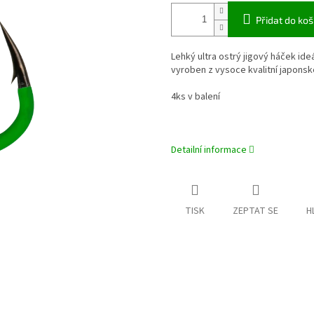
Přidat do koš
Lehký ultra ostrý jigový háček ideá
vyroben z vysoce kvalitní japonsk
4ks v balení
Detailní informace
TISK
ZEPTAT SE
H