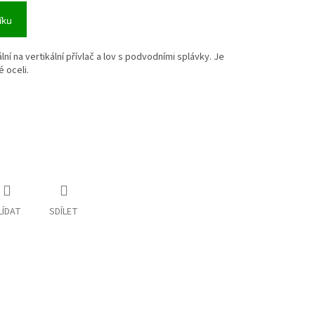
íku
lní na vertikální přívlač a lov s podvodními splávky. Je
é oceli.
LÍDAT
SDÍLET