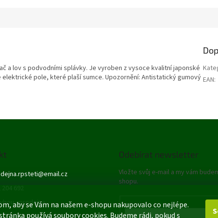
Dop
ívlač a lov s podvodními splávky. Je vyroben z vysoce kvalitní japonské
Kate
e elektrické pole, které plaší sumce. Upozornění: Antistatický gumový
EAN
:
kt
Odebírat newsletter
Vložte svůj e-mail a my vám bude
dejna.rpsteti
@
email.cz
shopu.
 204 692
ybou - prodejna
E-mail
om, aby se Vám na našem e-shopu nakupovalo co nejlépe.
S
stránka používá soubory cookies. Budeme rádi, pokud s