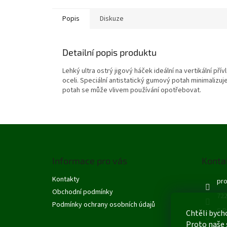
Popis
Diskuze
Detailní popis produktu
Lehký ultra ostrý jigový háček ideální na vertikální př
oceli. Speciální antistatický gumový potah minimalizuj
potah se může vlivem používání opotřebovat.
Z
á
p
Informace pro vás
Konta
a
t
Kontakty
pro
í
Obchodní podmínky
722
Podmínky ochrany osobních údajů
S R
Chtěli bych
Proto naše 