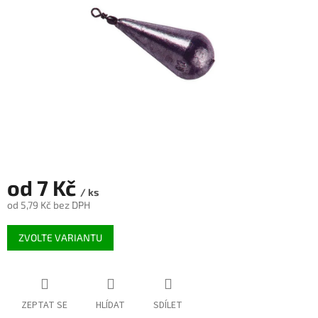
od
7 Kč
/ ks
od
5,79 Kč
bez DPH
Měrná
ZVOLTE VARIANTU
cena:
ZEPTAT SE
HLÍDAT
SDÍLET