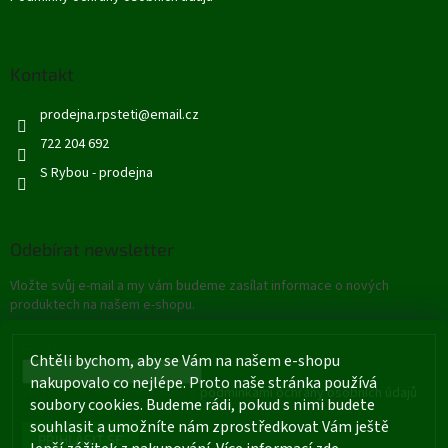
Kontakt
prodejna.rpsteti
@
email.cz
722 204 692
S Rybou - prodejna
Odebírat newsletter
Vložte svůj e-mail a my vám budeme zasílat informace o nových
produktech na našem e-shopu.
E-mail
Chtěli bychom, aby se Vám na našem e-shopu
nakupovalo co nejlépe. Proto naše stránka používá
Vložením e-mailu souhlasíte s
podmínkami ochrany osobních údajů
soubory cookies. Budeme rádi, pokud s nimi budete
souhlasit a umožníte nám zprostředkovat Vám ještě
PŘIHLÁSIT SE