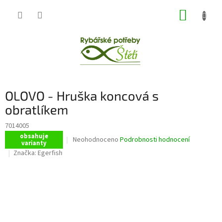
Přejít
NÁKUP
na
obsah
KOŠÍK
OLOVO - Hruška koncová s
obratlíkem
7014005
obsahuje
Průměrné
Neohodnoceno
Podrobnosti hodnocení
varianty
hodnocení
Značka:
Egerfish
produktu
je
0,0
z
5
hvězdiček.