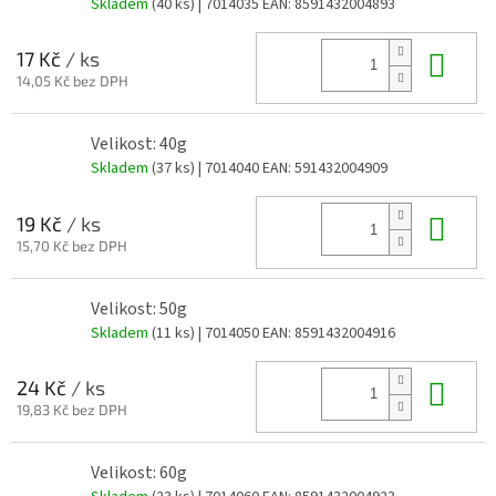
Skladem
(40 ks)
| 7014035
EAN:
8591432004893
Do 
17 Kč
/ ks
14,05 Kč bez DPH
Velikost: 40g
Skladem
(37 ks)
| 7014040
EAN:
591432004909
Do 
19 Kč
/ ks
15,70 Kč bez DPH
Velikost: 50g
Skladem
(11 ks)
| 7014050
EAN:
8591432004916
Do 
24 Kč
/ ks
19,83 Kč bez DPH
Velikost: 60g