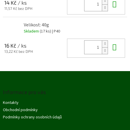
Do 
14 Kč
/ ks
11,57 Kč bez DPH
Velikost: 40g
Skladem
(17 ks)
| P40
Do 
16 Kč
/ ks
13,22 Kč bez DPH
Z
á
p
Informace pro vás
a
t
Kontakty
í
Obchodní podmínky
Podmínky ochrany osobních údajů