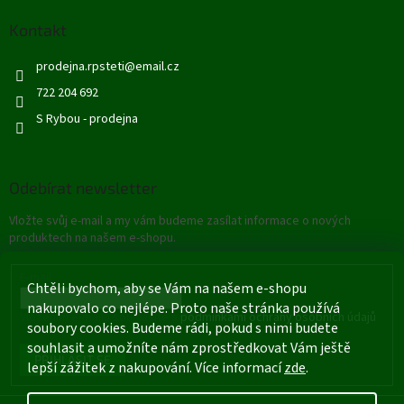
Kontakt
prodejna.rpsteti
@
email.cz
722 204 692
S Rybou - prodejna
Odebírat newsletter
Vložte svůj e-mail a my vám budeme zasílat informace o nových
produktech na našem e-shopu.
E-mail
Chtěli bychom, aby se Vám na našem e-shopu
nakupovalo co nejlépe. Proto naše stránka používá
Vložením e-mailu souhlasíte s
podmínkami ochrany osobních údajů
soubory cookies. Budeme rádi, pokud s nimi budete
souhlasit a umožníte nám zprostředkovat Vám ještě
PŘIHLÁSIT SE
lepší zážitek z nakupování. Více informací
zde
.