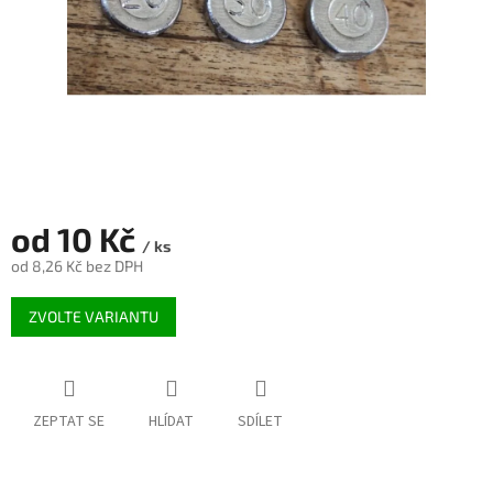
od
10 Kč
/ ks
od
8,26 Kč
bez DPH
Měrná
ZVOLTE VARIANTU
cena:
ZEPTAT SE
HLÍDAT
SDÍLET