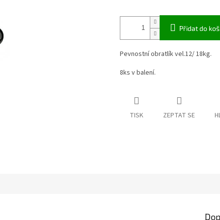
Přidat do koš
Pevnostní obratlík vel.12/ 18kg.
8ks v balení.
TISK
ZEPTAT SE
H
Dop