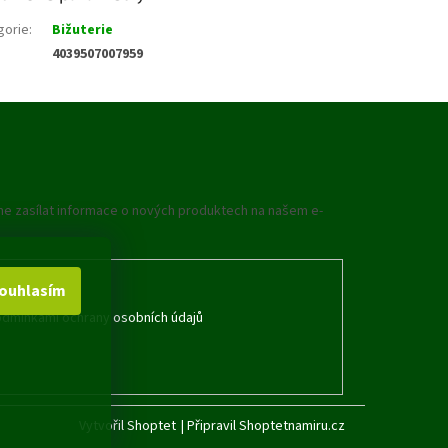
gorie
:
Bižuterie
4039507007959
me zasílat informace o nových produktech na našem e-
ouhlasím
dmínkami ochrany osobních údajů
Vytvořil Shoptet
|
Připravil Shoptetnamiru.cz