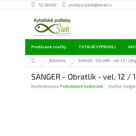
Přejít
722 204 692
prodejna.rpsteti@email.cz
na
obsah
Prodávané značky
TOTÁLNÍ VÝPRODEJ
AKC
Domů
Bižuterie
SANGER - Obratlík - vel. 12 / 18k
SANGER - Obratlík - vel. 12 / 
Průměrné
Neohodnoceno
Podrobnosti hodnocení
Značka:
Sanger
hodnocení
produktu
je
0,0
z
5
hvězdiček.