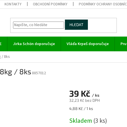
KONTAKTY
OBCHODNÍ PODMÍNKY
PODMÍNKY OCHRANY OSOBNÍC
HLEDAT
E
Jirka Schön doporučuje
Vláďa Krpeš doporučuje
Pru
g / 8ks
18kg / 8ks
8857012
39 Kč
/ ks
32,23 Kč bez DPH
Měrná
4,88 Kč / 1 ks
cena:
Skladem
(3 ks)