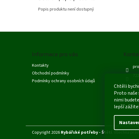
Popis produktu není dostupný
Z
á
p
Informace pro vás
Konta
a
t
Kontakty
pro
í
Obchodní podmínky
722
Podmínky ochrany osobních údajů
S R
Chtěli bych
Proto naše 
nimi budete
lepší zážite
Nastave
Copyright 2026
Rybářské potřeby - Štětí
. Všechna práv