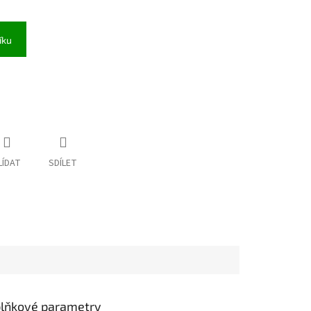
íku
LÍDAT
SDÍLET
lňkové parametry