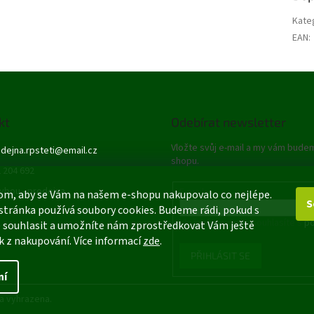
Kate
EAN
:
kt
Odebírat newsletter
Vložte svůj e-mail a my vám bude
dejna.rpsteti
@
email.cz
shopu.
 204 692
ybou - prodejna
E-mail
om, aby se Vám na našem e-shopu nakupovalo co nejlépe.
S
stránka používá soubory cookies. Budeme rádi, pokud s
Vložením e-mailu souhlasíte s
po
 souhlasit a umožníte nám zprostředkovat Vám ještě
k z nakupování. Více informací
zde
.
PŘIHLÁSIT SE
ní
a vyhrazena.