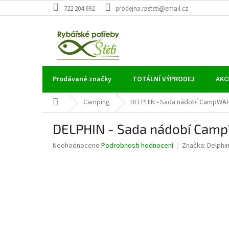
Přejít
722 204 692
prodejna.rpsteti@email.cz
na
obsah
Prodávané značky
TOTÁLNÍ VÝPRODEJ
AKC
Domů
Camping
DELPHIN - Sada nádobí CampWA
DELPHIN - Sada nádobí Cam
Průměrné
Neohodnoceno
Podrobnosti hodnocení
Značka:
Delphi
hodnocení
produktu
je
0,0
z
5
hvězdiček.