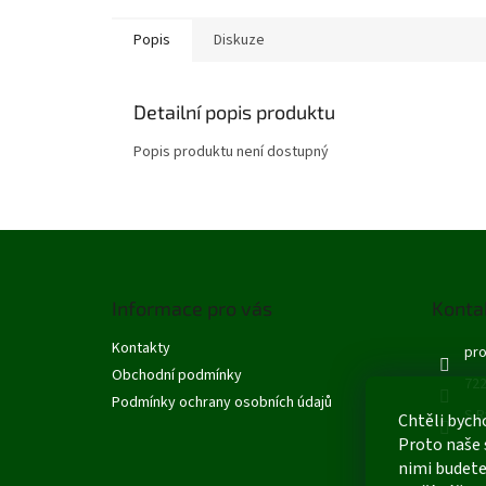
Popis
Diskuze
Detailní popis produktu
Popis produktu není dostupný
Z
á
p
Informace pro vás
Konta
a
t
Kontakty
pro
í
Obchodní podmínky
722
Podmínky ochrany osobních údajů
S R
Chtěli bych
Proto naše 
nimi budete