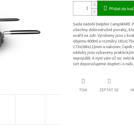
Přidat do koš
Sada nádobí Delphin CampWARE 3v1
všechny dobrodružné povahy, kter
uvařit na zub. Vyrobeny jsou z kva
objemu 600ml a rozměry 181x175
173x168x122mm a nakonec čajník 
nádoby jsou vybaveny praktickým
nepopálili. A nyní vám už nic nebr
set doporučujeme doplnit i o naši 
TISK
ZEPTAT SE
H