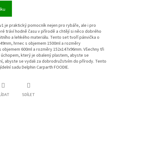
íku
 je praktický pomocník nejen pro rybáře, ale i pro
é tráví hodně času v přírodě a chtějí si něco dobrého
litního a lehkého materiálu. Tento set tvoří pánvička o
x49mm, hrnec s objemem 1500ml a rozměry
s objemem 600ml a rozměry 152x147x96mm. Všechny tři
 úchopem, který je obalený plastem, abyste se
ání, abyste se vydali za dobrodružstvím do přírody. Tento
jídelní sadu Delphin Carparth FOODIE.
LÍDAT
SDÍLET