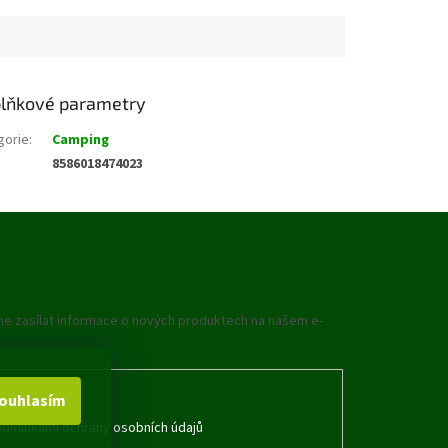
lňkové parametry
gorie
:
Camping
8586018474023
me zasílat informace o nových produktech na našem e-
ouhlasím
dmínkami ochrany osobních údajů