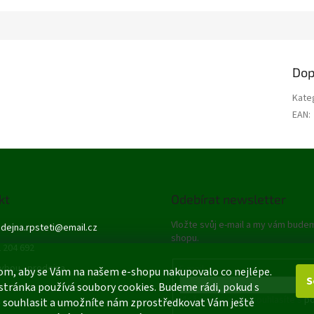
Dop
Kate
EAN
:
kt
Odebírat newsletter
Vložte svůj e-mail a my vám bude
dejna.rpsteti
@
email.cz
shopu.
 204 692
ybou - prodejna
E-mail
om, aby se Vám na našem e-shopu nakupovalo co nejlépe.
S
stránka používá soubory cookies. Budeme rádi, pokud s
Vložením e-mailu souhlasíte s
po
 souhlasit a umožníte nám zprostředkovat Vám ještě