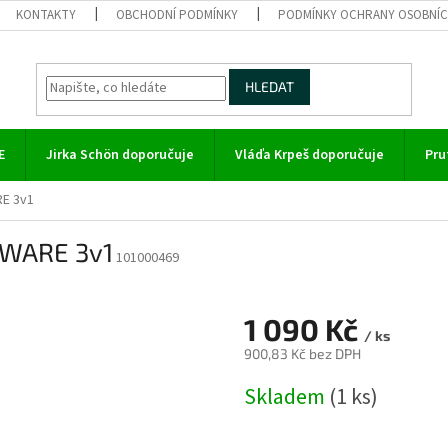
KONTAKTY
OBCHODNÍ PODMÍNKY
PODMÍNKY OCHRANY OSOBNÍC
HLEDAT
E
Jirka Schön doporučuje
Vláďa Krpeš doporučuje
Pru
RE 3v1
pWARE 3v1
101000469
n
1 090 Kč
/ ks
900,83 Kč bez DPH
Měrná
Skladem
(1 ks)
cena: