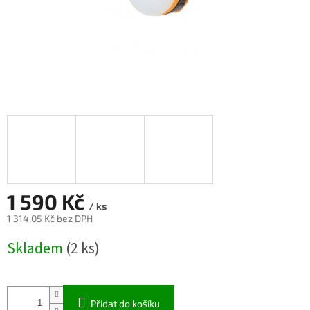
1 590 Kč
/ ks
1 314,05 Kč bez DPH
Měrná
Skladem
(2 ks)
cena:
Přidat do košíku