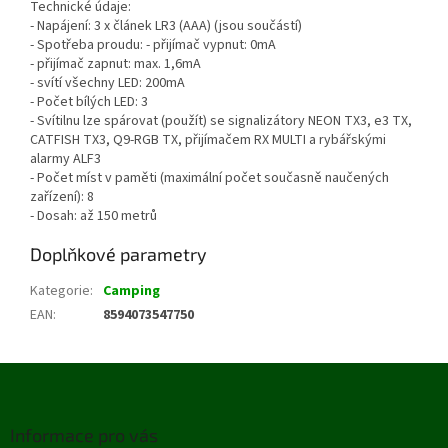
Technické údaje:
- Napájení: 3 x článek LR3 (AAA) (jsou součástí)
- Spotřeba proudu: - přijímač vypnut: 0mA
- přijímač zapnut: max. 1,6mA
- svítí všechny LED: 200mA
- Počet bílých LED: 3
- Svítilnu lze spárovat (použít) se signalizátory NEON TX3, e3 TX,
CATFISH TX3, Q9-RGB TX, přijímačem RX MULTI a rybářskými
alarmy ALF3
- Počet míst v paměti (maximální počet současně naučených
zařízení): 8
- Dosah: až 150 metrů
Doplňkové parametry
Kategorie
:
Camping
EAN
:
8594073547750
Z
á
p
Informace pro vás
a