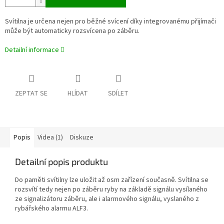
Svítilna je určena nejen pro běžné svícení díky integrovanému přijímači
může být automaticky rozsvícena po záběru.
Detailní informace
ZEPTAT SE
HLÍDAT
SDÍLET
Popis
Videa (1)
Diskuze
Detailní popis produktu
Do paměti svítilny lze uložit až osm zařízení současně. Svítilna se
rozsvítí tedy nejen po záběru ryby na základě signálu vysílaného
ze signalizátoru záběru, ale i alarmového signálu, vyslaného z
rybářského alarmu ALF3.