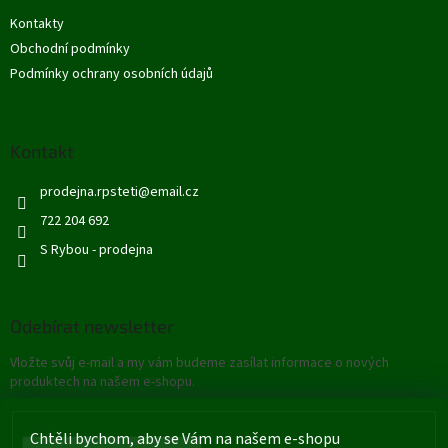
t
Kontakty
í
Obchodní podmínky
Podmínky ochrany osobních údajů
Kontakt
prodejna.rpsteti
@
email.cz
722 204 692
S Rybou - prodejna
Odebírat newsletter
Vložte svůj e-mail a my vám budeme zasílat informace o nových
produktech na našem e-shopu.
E-mail
Chtěli bychom, aby se Vám na našem e-shopu