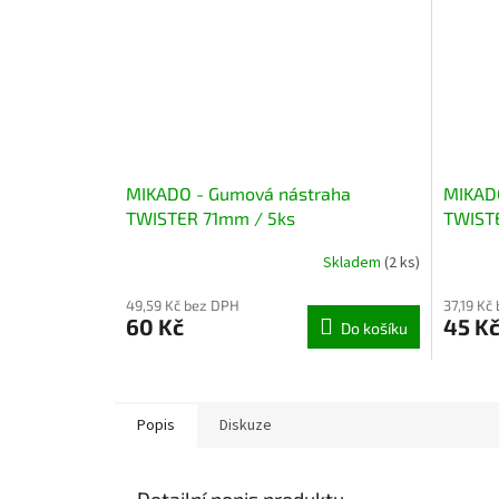
MIKADO - Gumová nástraha
MIKADO
TWISTER 71mm / 5ks
TWIST
Skladem
(2 ks)
49,59 Kč bez DPH
37,19 Kč
60 Kč
45 K
Do košíku
Popis
Diskuze
Detailní popis produktu