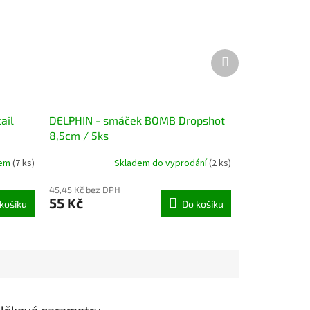
Další
produkt
ail
DELPHIN - smáček BOMB Dropshot
8,5cm / 5ks
dem
(7 ks)
Skladem do vyprodání
(2 ks)
45,45 Kč bez DPH
55 Kč
košíku
Do košíku
lňkové parametry