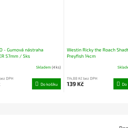
 - Gumová nástraha
Westin Ricky the Roach Shadt
ER 57mm / 5ks
Preyfish 14cm
Skladem
(4 ks)
Skla
 bez DPH
114,88 Kč bez DPH
č
139 Kč
Do košíku
Do 
Dop