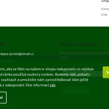
Kate
EAN
:
kt
Odebírat newsletter
Vložte svůj e-mail a my vám bude
dejna.rpsteti
@
email.cz
shopu.
 204 692
ybou - prodejna
E-mail
om, aby se Vám na našem e-shopu nakupovalo co nejlépe.
S
stránka používá soubory cookies. Budeme rádi, pokud s
Vložením e-mailu souhlasíte s
po
 souhlasit a umožníte nám zprostředkovat Vám ještě
k z nakupování. Více informací
zde
.
PŘIHLÁSIT SE
ní
a vyhrazena.