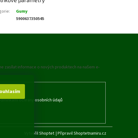
gorie
:
Gumy
5900637350545
me zasílat informace o nových produktech na našem e-
ouhlasím
dmínkami ochrany osobních údajů
Vytvořil Shoptet
|
Připravil Shoptetnamiru.cz