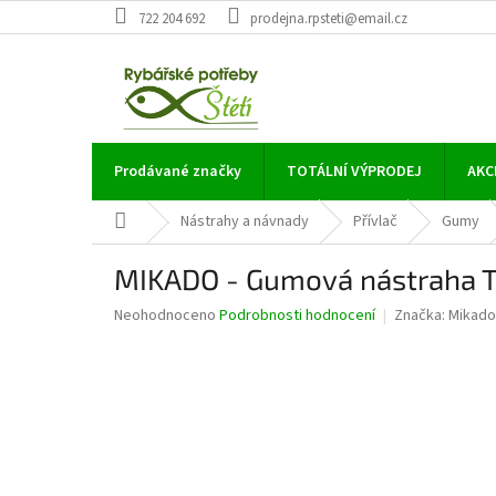
Přejít
722 204 692
prodejna.rpsteti@email.cz
na
obsah
Prodávané značky
TOTÁLNÍ VÝPRODEJ
AKC
Domů
Nástrahy a návnady
Přívlač
Gumy
MIKADO - Gumová nástraha 
Průměrné
Neohodnoceno
Podrobnosti hodnocení
Značka:
Mikado
hodnocení
produktu
je
0,0
z
5
hvězdiček.