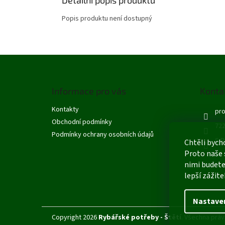
Popis produktu není dostupný
Z
á
p
Informace pro vás
Konta
a
t
Kontakty
pro
í
Obchodní podmínky
722
Podmínky ochrany osobních údajů
S R
Chtěli bych
Proto naše 
nimi budete
lepší zážite
Nastave
Copyright 2026
Rybářské potřeby - Štětí
. Všechna práv