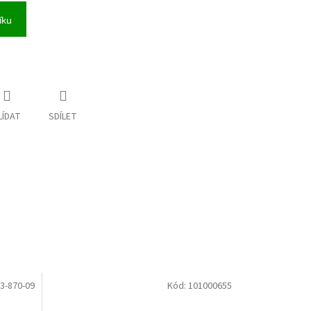
íku
LÍDAT
SDÍLET
3-870-09
Kód:
101000655