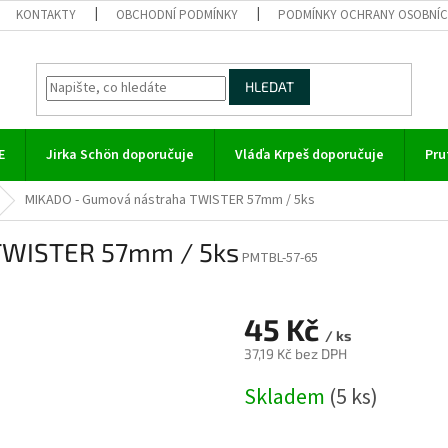
KONTAKTY
OBCHODNÍ PODMÍNKY
PODMÍNKY OCHRANY OSOBNÍC
HLEDAT
E
Jirka Schön doporučuje
Vláďa Krpeš doporučuje
Pru
MIKADO - Gumová nástraha TWISTER 57mm / 5ks
TWISTER 57mm / 5ks
PMTBL-57-65
45 Kč
/ ks
37,19 Kč bez DPH
Měrná
Skladem
(5 ks)
cena: