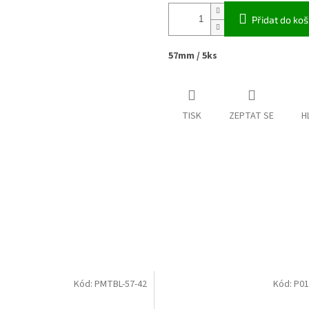
Přidat do koš
57mm / 5ks
TISK
ZEPTAT SE
H
Kód:
PMTBL-57-42
Kód:
P01