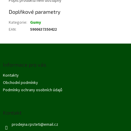
Popis produktu není dostupný
Doplňkové parametry
Kategorie
:
Gumy
EAN
:
5900637350422
Z
á
p
Informace pro vás
a
t
Kontakty
í
Obchodní podmínky
Podmínky ochrany osobních údajů
Kontakt
prodejna.rpsteti
@
email.cz