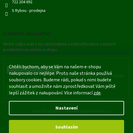
722 204 692
S Rybou - prodejna
Odebírat newsletter
Vložte svůj e-mail a my vám budeme zasílat informace o nových
produktech na našem e-shopu.
E-mail
Chtěli bychom, aby se Vám na našem e-shopu
nakupovalo co nejlépe. Proto naše stránka používá
Vložením e-mailu souhlasíte s
podmínkami ochrany osobních údajů
soubory cookies. Budeme rádi, pokud s nimi budete
souhlasit a umožníte nám zprostředkovat Vám ještě
PŘIHLÁSIT SE
lepší zážitek z nakupování. Více informací
zde
.
Nastavení
Vytvořil Shoptet
|
Připravil Shoptetnamiru.cz
Souhlasím
Copyright 2026
Rybářské potřeby - Štětí
. Všechna práva