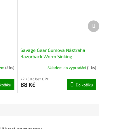
Další
produkt
Savage Gear Gumová Nástraha
Razorback Worm Sinking
Watermelon Red Laminate 20 cm
dem
(3 ks)
Skladem do vyprodání
(1 ks)
9,5 g
72,73 Kč bez DPH
88 Kč
košíku
Do košíku
lňkové parametry