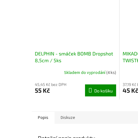
DELPHIN - smáček BOMB Dropshot
MIKADO
8,5cm / 5ks
TWIST
Skladem do vyprodání
(4 ks)
45,45 Kč bez DPH
37,19 Kč
55 Kč
45 K
Do košíku
Popis
Diskuze
Detailní popis produktu