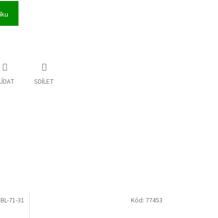
íku
LÍDAT
SDÍLET
BL-71-31
Kód:
77453