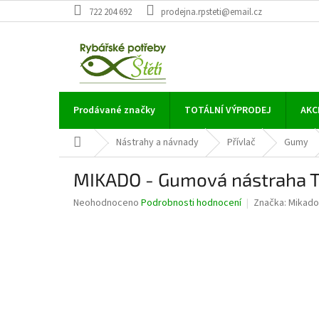
Přejít
722 204 692
prodejna.rpsteti@email.cz
na
obsah
Prodávané značky
TOTÁLNÍ VÝPRODEJ
AKC
Domů
Nástrahy a návnady
Přívlač
Gumy
MIKADO - Gumová nástraha 
Průměrné
Neohodnoceno
Podrobnosti hodnocení
Značka:
Mikado
hodnocení
produktu
je
0,0
z
5
hvězdiček.