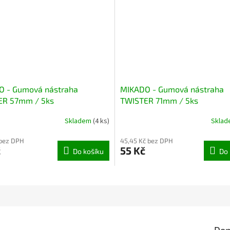
 - Gumová nástraha
MIKADO - Gumová nástraha
ER 57mm / 5ks
TWISTER 71mm / 5ks
Skladem
(4 ks)
Skla
 bez DPH
45,45 Kč bez DPH
č
55 Kč
Do košíku
Do 
Dop