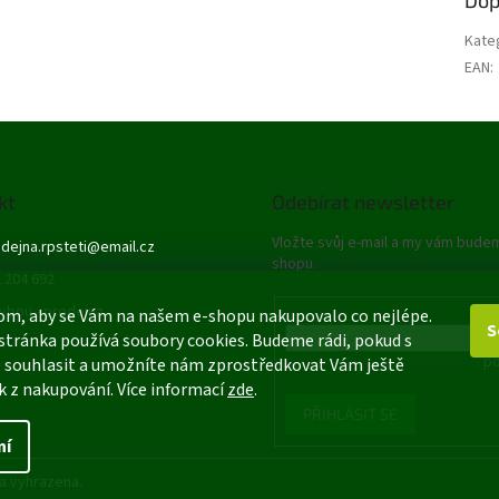
Kate
EAN
:
kt
Odebírat newsletter
Vložte svůj e-mail a my vám bude
dejna.rpsteti
@
email.cz
shopu.
 204 692
ybou - prodejna
E-mail
om, aby se Vám na našem e-shopu nakupovalo co nejlépe.
S
stránka používá soubory cookies. Budeme rádi, pokud s
Vložením e-mailu souhlasíte s
po
 souhlasit a umožníte nám zprostředkovat Vám ještě
k z nakupování. Více informací
zde
.
PŘIHLÁSIT SE
ní
a vyhrazena.