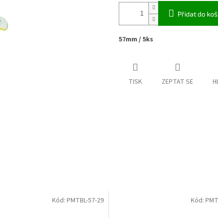
Přidat do koš
57mm / 5ks
TISK
ZEPTAT SE
H
Kód:
PMTBL-57-29
Kód:
PMT