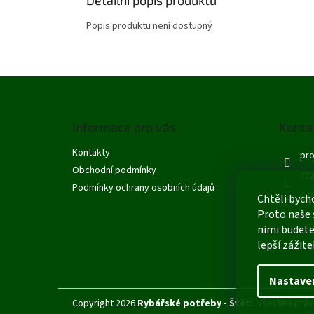
Popis produktu není dostupný
Z
á
p
Informace pro vás
Konta
a
t
Kontakty
pro
í
Obchodní podmínky
722
Podmínky ochrany osobních údajů
S R
Chtěli bych
Proto naše 
nimi budete
lepší zážite
Nastave
Copyright 2026
Rybářské potřeby - Štětí
. Všechna práv