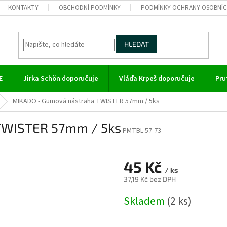
KONTAKTY
OBCHODNÍ PODMÍNKY
PODMÍNKY OCHRANY OSOBNÍC
HLEDAT
E
Jirka Schön doporučuje
Vláďa Krpeš doporučuje
Pru
MIKADO - Gumová nástraha TWISTER 57mm / 5ks
TWISTER 57mm / 5ks
PMTBL-57-73
45 Kč
/ ks
37,19 Kč bez DPH
Měrná
Skladem
(2 ks)
cena: