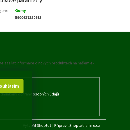
gorie
:
Gumy
5900637350613
me zasílat informace o nových produktech na našem e-
ouhlasím
dmínkami ochrany osobních údajů
Vytvořil Shoptet
|
Připravil Shoptetnamiru.cz