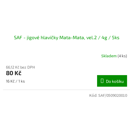
SAF - jigové hlavičky Mata-Mata, vel.2 / 4g / 5ks
Skladem
(4 ks)
66,12 Kč bez DPH
80 Kč
Měrná
16 Kč / 1 ks
Do košíku
cena:
Kód:
SAF/0509020010