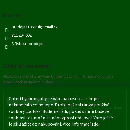
Kontakt
prodejna.rpsteti
@
email.cz
722 204 692
S Rybou - prodejna
Odebírat newsletter
Vložte svůj e-mail a my vám budeme zasílat informace o nových
produktech na našem e-shopu.
E-mail
Chtěli bychom, aby se Vám na našem e-shopu
nakupovalo co nejlépe. Proto naše stránka používá
Vložením e-mailu souhlasíte s
podmínkami ochrany osobních údajů
soubory cookies. Budeme rádi, pokud s nimi budete
souhlasit a umožníte nám zprostředkovat Vám ještě
PŘIHLÁSIT SE
lepší zážitek z nakupování. Více informací
zde
.