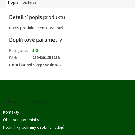
Popis
Diskuze
Detailní popis produktu
Popis produktu není dostupný
Doplňkové parametry
Kategorie
:
JIG
EAN
:
8594201251238
Položka byla vyprodána…
Z
á
p
Informace pro vás
a
t
Kontakty
í
Obchodní podmínky
Podmínky ochrany osobních údajů