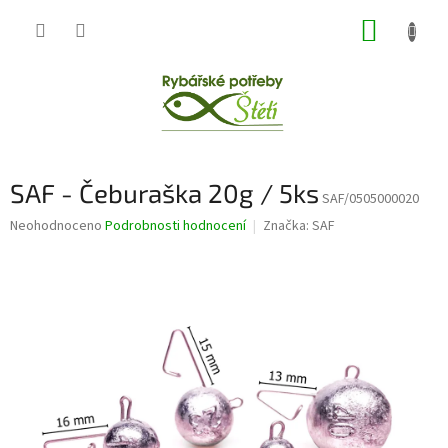
Přejít
NÁKUP
na
obsah
KOŠÍK
SAF - Čeburaška 20g / 5ks
SAF/0505000020
Průměrné
Neohodnoceno
Podrobnosti hodnocení
Značka:
SAF
hodnocení
produktu
je
0,0
z
5
hvězdiček.