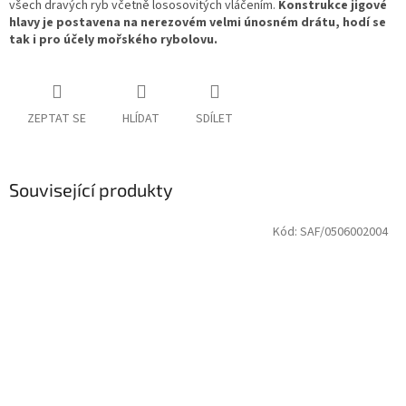
všech dravých ryb včetně lososovitých vláčením.
Konstrukce jigové
hlavy je postavena na nerezovém velmi únosném drátu, hodí se
tak i pro účely mořského rybolovu.
ZEPTAT SE
HLÍDAT
SDÍLET
Související produkty
Kód:
SAF/0506002004