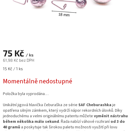
75 Kč
/ ks
61,98 Kč bez DPH
Měrná
15 Kč / 1 ks
cena:
Momentálně nedostupné
Položka byla vyprodána…
Unikátní jigová hlavička čeburaška ze série
SAF Cheburashka
je
opatřena silným zámkem, který vydrží nápor rekordních úlovků. Díky
jednoduchému a velmi originálnímu patentu můžete
vyměnit nástrahu
během několika málo sekund
. Řada nabízí váhové rozhraní
od 3 do
40 gramů
a poskytuje tak širokou paletu možnosti využití při lovu