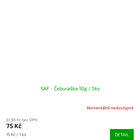
SAF - Čeburaška 10g / 5ks
Momentálně nedostupné
61,98 Kč bez DPH
75 Kč
Měrná
15 Kč / 1 ks
DETAIL
cena: