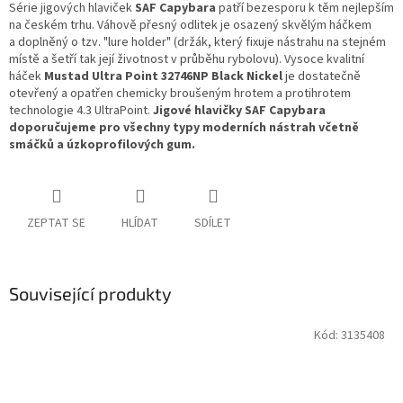
Série jigových hlaviček
SAF Capybara
patří bezesporu k těm nejlepším
na českém trhu. Váhově přesný odlitek je osazený skvělým háčkem
a doplněný o tzv. "lure holder" (držák, který fixuje nástrahu na stejném
místě a šetří tak její životnost v průběhu rybolovu). Vysoce kvalitní
háček
Mustad Ultra Point 32746NP Black Nickel
je dostatečně
otevřený a opatřen chemicky broušeným hrotem a protihrotem
technologie 4.3 UltraPoint.
Jigové hlavičky SAF Capybara
doporučujeme pro všechny typy moderních nástrah včetně
smáčků a úzkoprofilových gum.
ZEPTAT SE
HLÍDAT
SDÍLET
Související produkty
Kód:
3135408