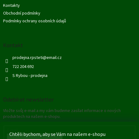
t
Kontakty
í
Obchodní podmínky
Podmínky ochrany osobních údajů
Kontakt
prodejna.rpsteti
@
email.cz
722 204 692
S Rybou - prodejna
Odebírat newsletter
Vložte svůj e-mail a my vám budeme zasílat informace o nových
produktech na našem e-shopu.
E-mail
Chtěli bychom, aby se Vám na našem e-shopu