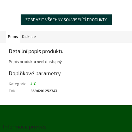
ZOBRAZIT VŠECHNY SOUVISEJÍCÍ PRODUKTY
Popis
Diskuze
Detailní popis produktu
Popis produktu není dostupný
Doplňkové parametry
Kategorie
:
JIG
EAN
:
8594201252747
Z
á
p
Informace pro vás
a