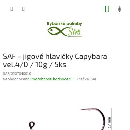
Přejít
NÁKUP
na
obsah
KOŠÍK
SAF - jigové hlavičky Capybara
vel.4/0 / 10g / 5ks
SAF/0507040010
Průměrné
Neohodnoceno
Podrobnosti hodnocení
Značka:
SAF
hodnocení
produktu
je
0,0
z
5
hvězdiček.