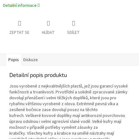
Detailní informace
ZEPTAT SE
HLÍDAT
SDÍLET
Popis
Diskuze
Detailní popis produktu
Jsou vyrobené z nejkvalitnějších plastů, jež jsou garancí vysoké
funkčnosti a trvanlivosti.
Prvotřídní a solidně zpracované zámky
dovolují přenášení i velmi těžkých doplňků, které jsou pro
rybařinu většinou vyrobené z olova.
Extrémně pevná víka a
zesílené bočnice zase dovolují posez na těchto
kufrech.
Veškeré kovové doplňky mají antikorozní povrchovou
úpravu odolnou i velmi agresívní slané vodě.
Velké kufry mají
možnost v případě potřeby vyměnit zásuvky za
krabičky.
Všechny kufry a krabice na umělé nástrahy mají