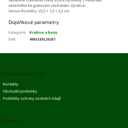
variabilně stavitelné stěny a jsou vyrobeny z materiálu
netečného ke gumovým nástrahám.
Výrobce:
Versus
Rozměry:
15,5 × 7,5 × 2,5 cm
Doplňkové parametry
Kategorie
:
Krabice a boxy
EAN
:
4963189126267
Z
á
p
Informace pro vás
a
t
Kontakty
í
Obchodní podmínky
Podmínky ochrany osobních údajů
Kontakt