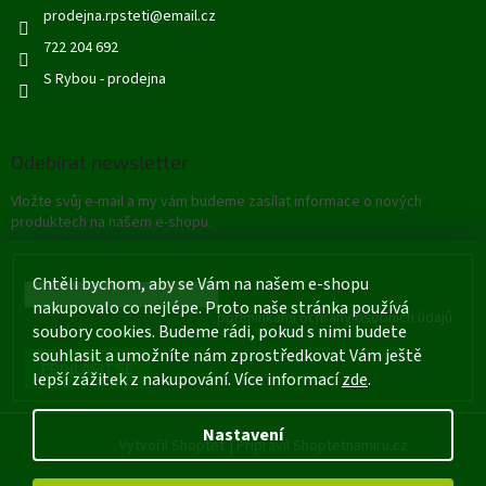
prodejna.rpsteti
@
email.cz
722 204 692
S Rybou - prodejna
Odebírat newsletter
Vložte svůj e-mail a my vám budeme zasílat informace o nových
produktech na našem e-shopu.
E-mail
Chtěli bychom, aby se Vám na našem e-shopu
nakupovalo co nejlépe. Proto naše stránka používá
Vložením e-mailu souhlasíte s
podmínkami ochrany osobních údajů
soubory cookies. Budeme rádi, pokud s nimi budete
souhlasit a umožníte nám zprostředkovat Vám ještě
PŘIHLÁSIT SE
lepší zážitek z nakupování. Více informací
zde
.
Nastavení
Vytvořil Shoptet
|
Připravil Shoptetnamiru.cz