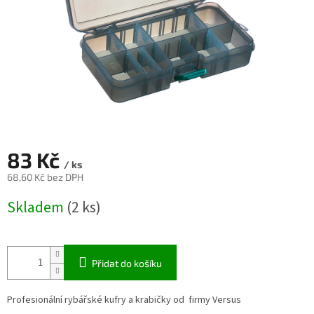
83 Kč
/ ks
68,60 Kč bez DPH
Měrná
Skladem
(2 ks)
cena:
Přidat do košíku
Profesionální rybářské kufry a krabičky od firmy Versus