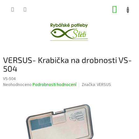
Přejít
NÁKUP
na
obsah
KOŠÍK
VERSUS- Krabička na drobnosti VS-
504
VS-504
Průměrné
Neohodnoceno
Podrobnosti hodnocení
Značka:
VERSUS
hodnocení
produktu
je
0,0
z
5
hvězdiček.