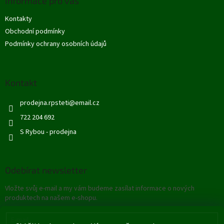
Informace pro vás
a
t
Kontakty
í
Obchodní podmínky
Podmínky ochrany osobních údajů
Kontakt
prodejna.rpsteti
@
email.cz
722 204 692
S Rybou - prodejna
Odebírat newsletter
Vložte svůj e-mail a my vám budeme zasílat informace o nových
produktech na našem e-shopu.
E-mail