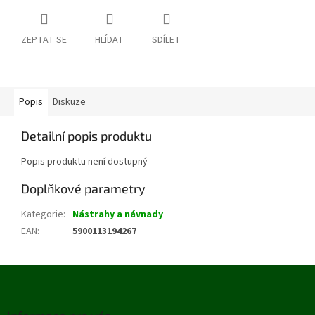
ZEPTAT SE
HLÍDAT
SDÍLET
Popis
Diskuze
Detailní popis produktu
Popis produktu není dostupný
Doplňkové parametry
Kategorie
:
Nástrahy a návnady
EAN
:
5900113194267
Z
á
p