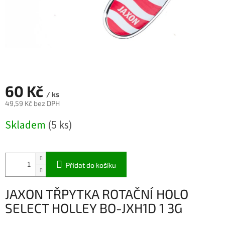
60 Kč
/ ks
49,59 Kč bez DPH
Měrná
Skladem
(5 ks)
cena:
Přidat do košíku
JAXON TŘPYTKA ROTAČNÍ HOLO
SELECT HOLLEY BO-JXH1D 1 3G