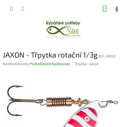
Přejít
NÁKUP
na
obsah
KOŠÍK
JAXON - Třpytka rotační 1/3g
BO-JXH1D
Průměrné
Neohodnoceno
Podrobnosti hodnocení
Značka:
Jaxon
hodnocení
produktu
je
0,0
z
5
hvězdiček.