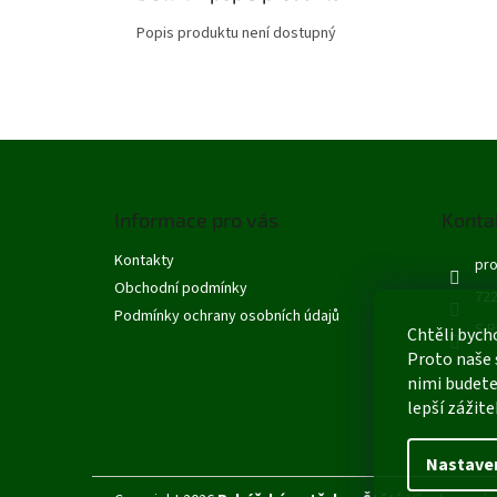
Popis produktu není dostupný
Z
á
p
Informace pro vás
Konta
a
t
Kontakty
pro
í
Obchodní podmínky
722
Podmínky ochrany osobních údajů
S R
Chtěli bych
Proto naše 
nimi budete
lepší zážite
Nastave