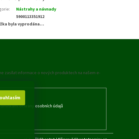
gorie
:
Nástrahy a návnady
5900113351912
žka byla vyprodána…
me zasílat informace o nových produktech na našem e-
ouhlasím
dmínkami ochrany osobních údajů