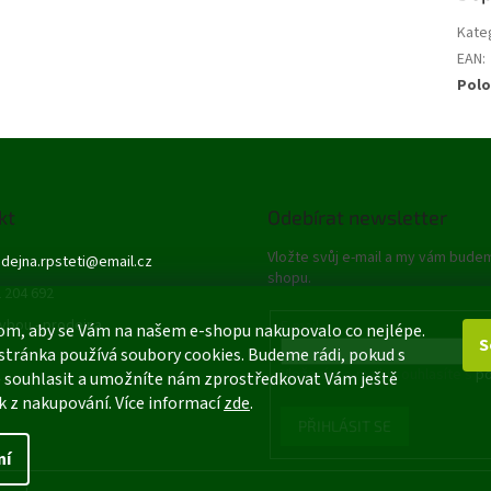
Kate
EAN
:
Polo
kt
Odebírat newsletter
Vložte svůj e-mail a my vám bude
dejna.rpsteti
@
email.cz
shopu.
 204 692
ybou - prodejna
E-mail
om, aby se Vám na našem e-shopu nakupovalo co nejlépe.
S
stránka používá soubory cookies. Budeme rádi, pokud s
Vložením e-mailu souhlasíte s
po
 souhlasit a umožníte nám zprostředkovat Vám ještě
k z nakupování. Více informací
zde
.
PŘIHLÁSIT SE
ní