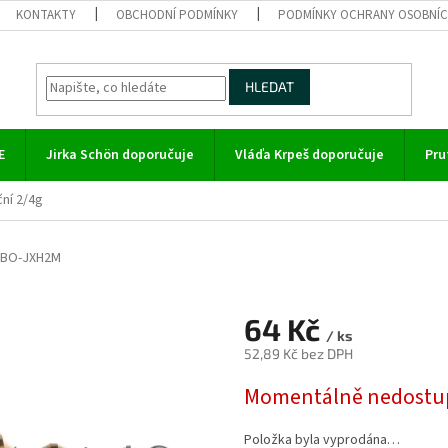
KONTAKTY
OBCHODNÍ PODMÍNKY
PODMÍNKY OCHRANY OSOBNÍC
HLEDAT
E
Jirka Schön doporučuje
Vláďa Krpeš doporučuje
Pru
ní 2/4g
BO-JXH2M
64 Kč
/ ks
52,89 Kč bez DPH
Měrná
Momentálně nedostu
cena:
Položka byla vyprodána…