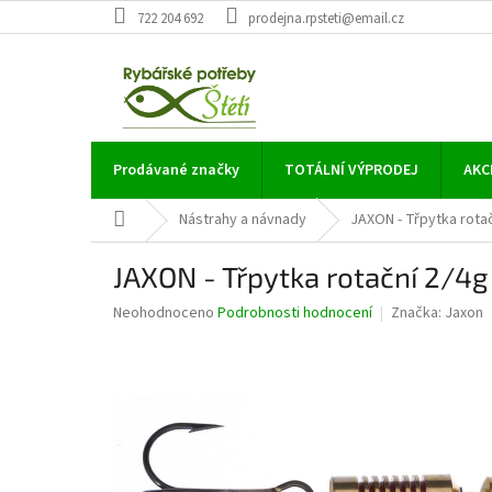
Přejít
722 204 692
prodejna.rpsteti@email.cz
na
obsah
Prodávané značky
TOTÁLNÍ VÝPRODEJ
AKC
Domů
Nástrahy a návnady
JAXON - Třpytka rotač
JAXON - Třpytka rotační 2/4g
Průměrné
Neohodnoceno
Podrobnosti hodnocení
Značka:
Jaxon
hodnocení
produktu
je
0,0
z
5
hvězdiček.