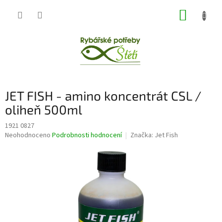
Přejít
NÁKUP
na
obsah
KOŠÍK
JET FISH - amino koncentrát CSL /
oliheň 500ml
1921 0827
Průměrné
Neohodnoceno
Podrobnosti hodnocení
Značka:
Jet Fish
hodnocení
produktu
je
0,0
z
5
hvězdiček.