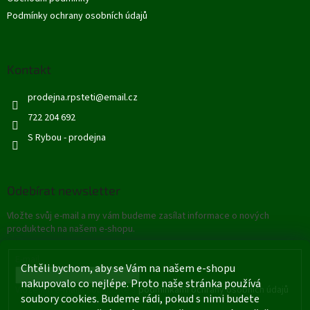
Podmínky ochrany osobních údajů
Kontakt
prodejna.rpsteti
@
email.cz
722 204 692
S Rybou - prodejna
Odebírat newsletter
Vložte svůj e-mail a my vám budeme zasílat informace o nových
produktech na našem e-shopu.
E-mail
Chtěli bychom, aby se Vám na našem e-shopu
nakupovalo co nejlépe. Proto naše stránka používá
Vložením e-mailu souhlasíte s
podmínkami ochrany osobních údajů
soubory cookies. Budeme rádi, pokud s nimi budete