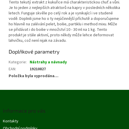
Tento tekutý extrakt z kukuřice má charakteristickou chuť a vůni.
Je to jeden z nejlepších atraktorů na kapry v posledních několika
letech. Funguje skvěle po celý rok a je vynikající i ve studené
vodě. Doplnili jsme ho o ty nejúčinnější příchutě a doporučujeme
ho hlavně na zalévání pelet, boilie, partiklu i method mixu. Může
se přidávat i do boilie v množství 10 - 30 ml na 1 kg. Tento
produkt je stále aktivní, proto někdy může lehce deformovat
lahvičku, což není nijak na závadu.
Doplňkové parametry
Kategorie
:
Nástrahy a návnady
EAN
:
19210827
Položka byla vyprodána…
Z
á
p
Informace pro vás
a
t
Kontakty
í
Obchodní podmínky