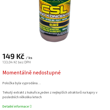
149 Kč
/ ks
133,04 Kč bez DPH
Měrná
Momentálně nedostupné
cena:
Položka byla vyprodána…
Tekutý extrakt z kukuřice,jeden z nejlepších atraktorů na kapry v
posledních několika letech
Detailní informace