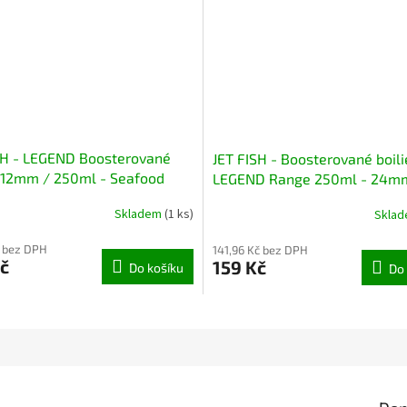
SH - LEGEND Boosterované
JET FISH - Boosterované boili
 12mm / 250ml - Seafood
LEGEND Range 250ml - 24m
a Česnek
Kořeněná kreveta
Skladem
(1 ks)
Skla
č bez DPH
141,96 Kč bez DPH
č
159 Kč
Do košíku
Do 