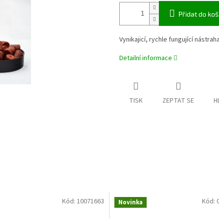
Přidat do koš
Vynikajicí, rychle fungující nástr
Detailní informace
TISK
ZEPTAT SE
H
Kód:
10071663
Kód:
Novinka