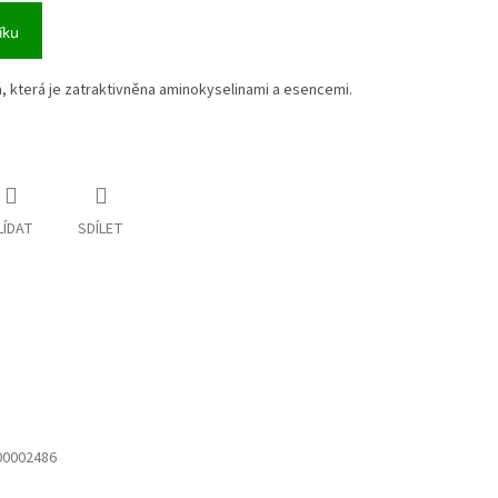
íku
aha, která je zatraktivněna aminokyselinami a esencemi.
LÍDAT
SDÍLET
00002486