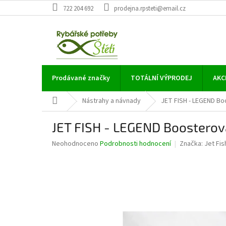
Přejít
722 204 692
prodejna.rpsteti@email.cz
na
obsah
Prodávané značky
TOTÁLNÍ VÝPRODEJ
AKC
Domů
Nástrahy a návnady
JET FISH - LEGEND Boo
JET FISH - LEGEND Boosterova
Průměrné
Neohodnoceno
Podrobnosti hodnocení
Značka:
Jet Fis
hodnocení
produktu
je
0,0
z
5
hvězdiček.