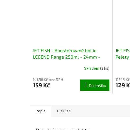
JET FISH - Boosterované boilie
JET FI
LEGEND Range 250ml - 24mm -
Pelety
Chilli Tuna - Chilli
Švestk
Skladem
(2 ks)
141,96 Kč bez DPH
115,18 K
159 Kč
129 K
Do košíku
Popis
Diskuze