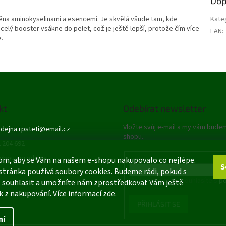
Dop
tivněna aminokyselinami a esencemi. Je skvělá všude tam, kde
Kate
celý booster vsákne do pelet, což je ještě lepší, protože čím více
EAN
:
e.
kt
Odebírat newsletter
Vložte svůj e-mail a my vám bude
dejna.rpsteti
@
email.cz
shopu.
 204 692
ybou - prodejna
E-mail
om, aby se Vám na našem e-shopu nakupovalo co nejlépe.
S
stránka používá soubory cookies. Budeme rádi, pokud s
Vložením e-mailu souhlasíte s
po
 souhlasit a umožníte nám zprostředkovat Vám ještě
k z nakupování. Více informací
zde
.
PŘIHLÁSIT SE
ní