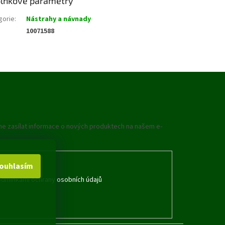
lňkové parametry
gorie
:
Nástrahy a návnady
10071588
me zasílat informace o nových produktech na našem e-
ouhlasím
dmínkami ochrany osobních údajů