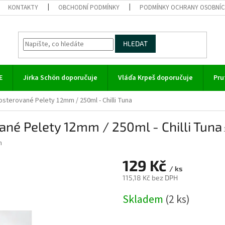
KONTAKTY
OBCHODNÍ PODMÍNKY
PODMÍNKY OCHRANY OSOBNÍC
HLEDAT
E
Jirka Schön doporučuje
Vláďa Krpeš doporučuje
Pru
sterované Pelety 12mm / 250ml - Chilli Tuna
né Pelety 12mm / 250ml - Chilli Tuna
h
129 Kč
/ ks
115,18 Kč bez DPH
Měrná
Skladem
(2 ks)
cena: