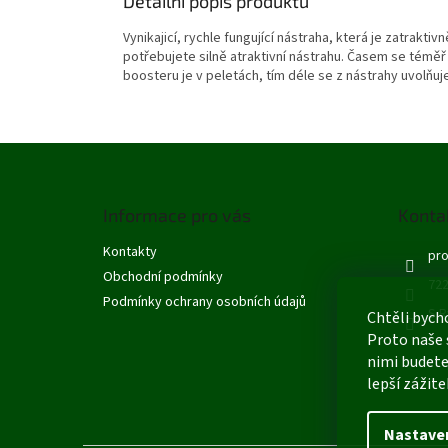
Detailní popis produktu
Vynikajicí, rychle fungující nástraha, která je zatrak
potřebujete silně atraktivní nástrahu. Časem se téměř 
boosteru je v peletách, tím déle se z nástrahy uvolňuj
Z
á
p
Informace pro vás
Konta
a
t
Kontakty
pro
í
Obchodní podmínky
722
Podmínky ochrany osobních údajů
S R
Chtěli bych
Proto naše 
nimi budete
lepší zážite
Nastave