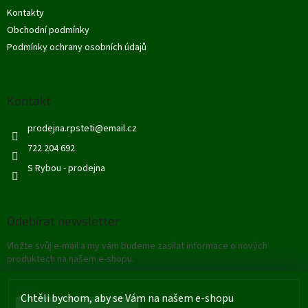
t
Kontakty
í
Obchodní podmínky
Podmínky ochrany osobních údajů
Kontakt
prodejna.rpsteti
@
email.cz
722 204 692
S Rybou - prodejna
Odebírat newsletter
Vložte svůj e-mail a my vám budeme zasílat informace o nových
produktech na našem e-shopu.
E-mail
Chtěli bychom, aby se Vám na našem e-shopu