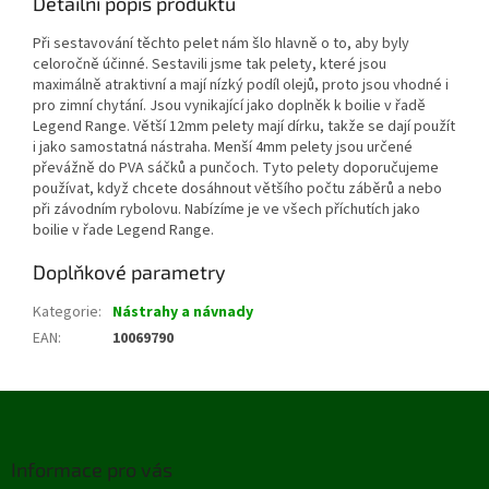
Detailní popis produktu
Při sestavování těchto pelet nám šlo hlavně o to, aby byly
celoročně účinné. Sestavili jsme tak pelety, které jsou
maximálně atraktivní a mají nízký podíl olejů, proto jsou vhodné i
pro zimní chytání. Jsou vynikající jako doplněk k boilie v řadě
Legend Range. Větší 12mm pelety mají dírku, takže se dají použít
i jako samostatná nástraha. Menší 4mm pelety jsou určené
převážně do PVA sáčků a punčoch. Tyto pelety doporučujeme
používat, když chcete dosáhnout většího počtu záběrů a nebo
při závodním rybolovu. Nabízíme je ve všech příchutích jako
boilie v řade Legend Range.
Doplňkové parametry
Kategorie
:
Nástrahy a návnady
EAN
:
10069790
Z
á
p
Informace pro vás
a