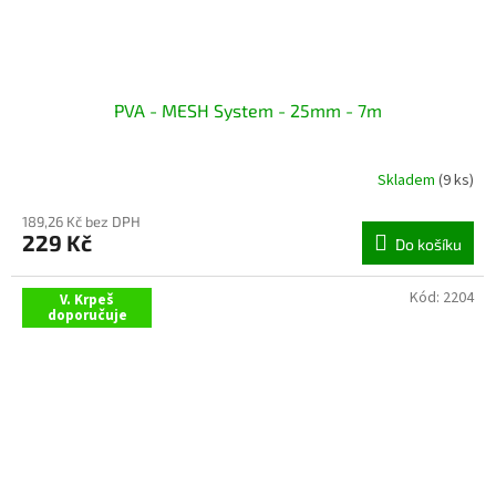
PVA - MESH System - 25mm - 7m
Skladem
(9 ks)
189,26 Kč bez DPH
229 Kč
Do košíku
Kód:
2204
V. Krpeš
doporučuje