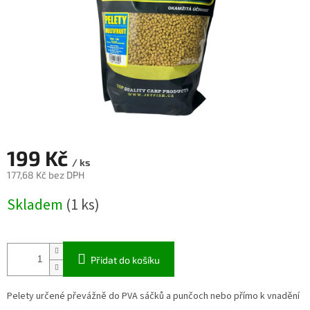
199 Kč
/ ks
177,68 Kč bez DPH
Měrná
Skladem
(1 ks)
cena:
Přidat do košíku
Pelety určené převážně do PVA sáčků a punčoch nebo přímo k vnadění