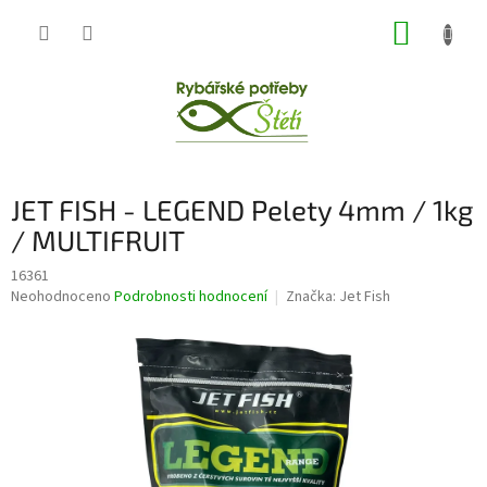
Přejít
NÁKUP
na
obsah
KOŠÍK
JET FISH - LEGEND Pelety 4mm / 1kg
/ MULTIFRUIT
16361
Průměrné
Neohodnoceno
Podrobnosti hodnocení
Značka:
Jet Fish
hodnocení
produktu
je
0,0
z
5
hvězdiček.