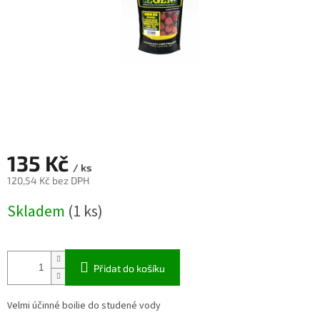
135 Kč
/ ks
120,54 Kč bez DPH
Měrná
Skladem
(1 ks)
cena:
Přidat do košíku
Velmi účinné boilie do studené vody