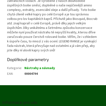
zahraničních vodách. Je vyrobené z našich dlouhodobě
úspěšných boilie směsí, doplněné o naše nejúčinnější amino
complexy, extrakty, esenciální oleje a další přísady. Toto boilie
chytá cíleně velké kapry po celé Evropě a je tou správnou
volbou pro lov kapitálních kaprů. Příchutě jako Biosquid, Biocrab
atd. znají kapraři v celé Evropě, právě díky jejich velkým
úspěchům. Díky unikátnímu a šetrnému způsobu konzervace
můžete nyní používat nástrahu té nejvyšší kvality, kterou dříve
zaručovalo pouze čerstvě rolované boilie. Věřím, že i vzhledem
k úspoře času, to mnozí z vás ocení. LEGEND RANGE je vynikající
řada nástrah, která převyšuje nad ostatními a já vám přeji, aby
jste díky ní ulovili kapry svých snů!
Doplňkové parametry
Kategorie
:
Nástrahy a návnady
EAN
:
00004794
Z
á
p
Informace pro vás
a