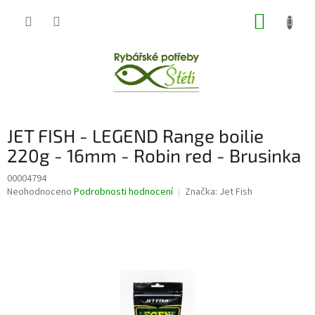
Přejít
NÁKUP
na
obsah
KOŠÍK
JET FISH - LEGEND Range boilie
220g - 16mm - Robin red - Brusinka
00004794
Průměrné
Neohodnoceno
Podrobnosti hodnocení
Značka:
Jet Fish
hodnocení
produktu
je
0,0
z
5
hvězdiček.