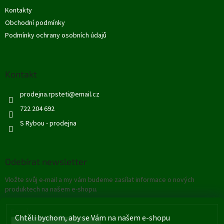
t
Kontakty
í
Obchodní podmínky
Podmínky ochrany osobních údajů
Kontakt
prodejna.rpsteti
@
email.cz
722 204 692
S Rybou - prodejna
Odebírat newsletter
Vložte svůj e-mail a my vám budeme zasílat informace o nových
produktech na našem e-shopu.
E-mail
Chtěli bychom, aby se Vám na našem e-shopu