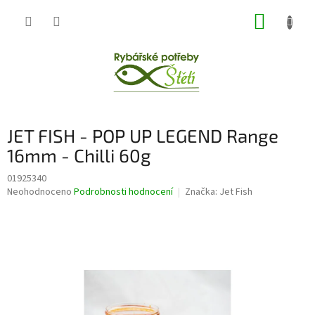
Přejít
NÁKUP
na
obsah
KOŠÍK
JET FISH - POP UP LEGEND Range
16mm - Chilli 60g
01925340
Průměrné
Neohodnoceno
Podrobnosti hodnocení
Značka:
Jet Fish
hodnocení
produktu
je
0,0
z
5
hvězdiček.