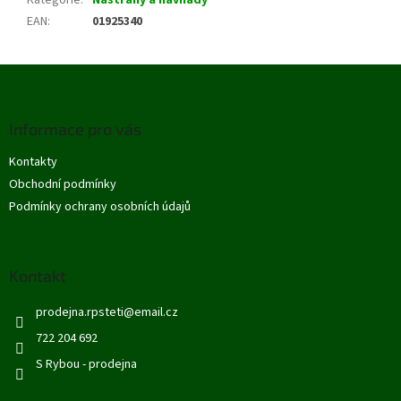
Kategorie
:
Nástrahy a návnady
EAN
:
01925340
Z
á
p
Informace pro vás
a
t
Kontakty
í
Obchodní podmínky
Podmínky ochrany osobních údajů
Kontakt
prodejna.rpsteti
@
email.cz
722 204 692
S Rybou - prodejna