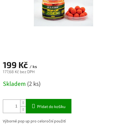
199 Kč
/ ks
177,68 Kč bez DPH
Měrná
Skladem
(2 ks)
cena:
Přidat do košíku
Výborné pop up pro celoroční použití