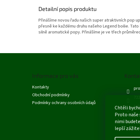
Detailní popis produktu
Přinášíme novou řadu našich super atraktivních pop up
přesně ke každému druhu našeho Legend boilie. Tato řad
silně aromatické popy. Přinášíme je ve třech průměrech
Z
á
p
Informace pro vás
Konta
a
t
Kontakty
pro
í
Obchodní podmínky
722
Podmínky ochrany osobních údajů
S R
Chtěli bych
Proto naše 
nimi budete
lepší zážite