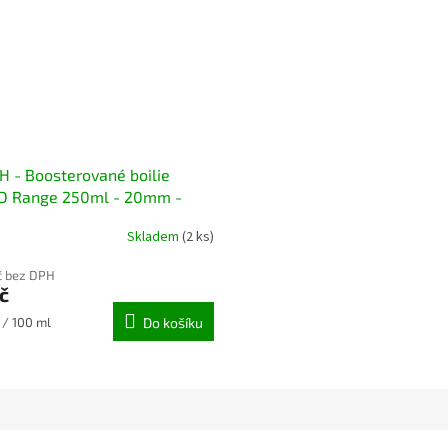
SH - Boosterované boilie
D Range 250ml - 20mm -
red - Brusinka
Skladem
(2 ks)
č bez DPH
č
 / 100 ml
Do košíku