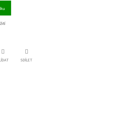
íku
ití
LÍDAT
SDÍLET