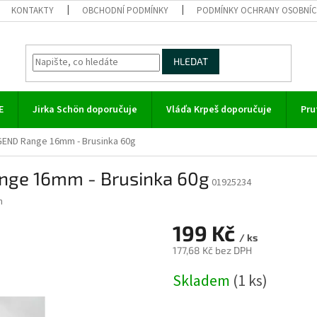
KONTAKTY
OBCHODNÍ PODMÍNKY
PODMÍNKY OCHRANY OSOBNÍC
HLEDAT
E
Jirka Schön doporučuje
Vláďa Krpeš doporučuje
Pru
GEND Range 16mm - Brusinka 60g
ange 16mm - Brusinka 60g
01925234
h
199 Kč
/ ks
177,68 Kč bez DPH
Měrná
Skladem
(1 ks)
cena: