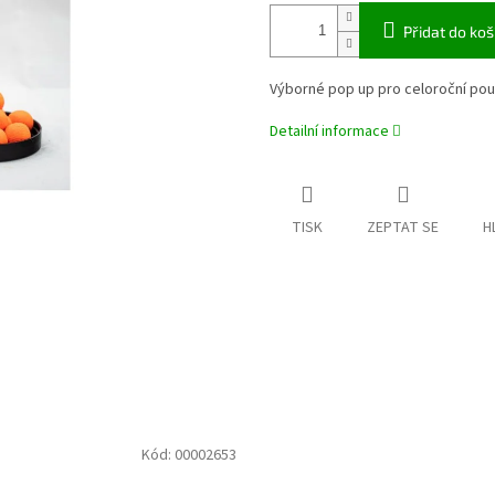
Přidat do koš
Výborné pop up pro celoroční použ
Detailní informace
TISK
ZEPTAT SE
H
Kód:
00002653