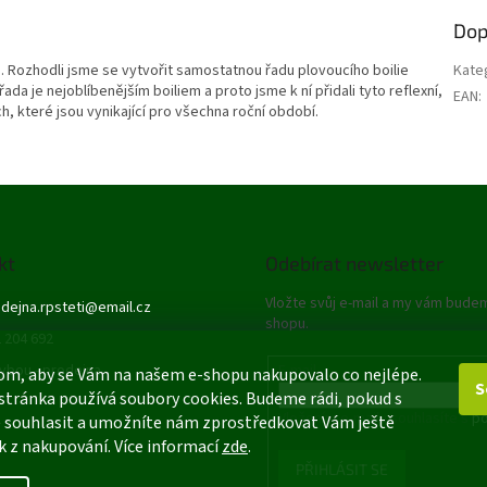
Dop
. Rozhodli jsme se vytvořit samostatnou řadu plovoucího boilie
Kate
a je nejoblíbenějším boiliem a proto jsme k ní přidali tyto reflexní,
EAN
:
, které jsou vynikající pro všechna roční období.
kt
Odebírat newsletter
Vložte svůj e-mail a my vám bude
dejna.rpsteti
@
email.cz
shopu.
 204 692
ybou - prodejna
E-mail
om, aby se Vám na našem e-shopu nakupovalo co nejlépe.
S
stránka používá soubory cookies. Budeme rádi, pokud s
Vložením e-mailu souhlasíte s
po
 souhlasit a umožníte nám zprostředkovat Vám ještě
k z nakupování. Více informací
zde
.
PŘIHLÁSIT SE