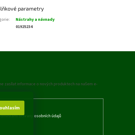
lňkové parametry
gorie
:
Nástrahy a návnady
01925234
me zasílat informace o nových produktech na našem e-
ouhlasím
dmínkami ochrany osobních údajů