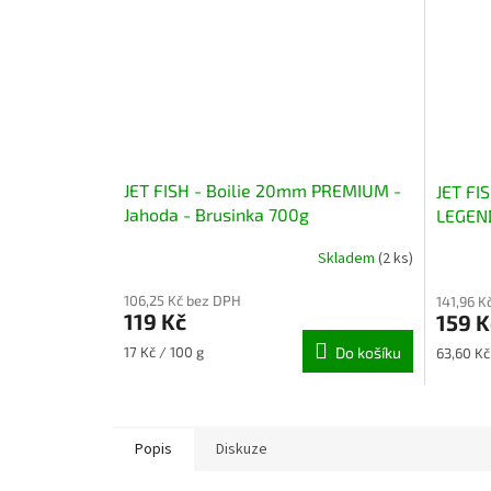
JET FISH - Boilie 20mm PREMIUM -
JET FI
Jahoda - Brusinka 700g
LEGEN
Robin 
Skladem
(2 ks)
106,25 Kč bez DPH
141,96 K
119 Kč
159 K
Měrná
Měrná
17 Kč / 100 g
Do košíku
63,60 Kč
cena:
cena:
Popis
Diskuze