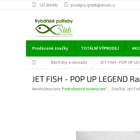
Přejít
722 204 692
prodejna.rpsteti@email.cz
na
obsah
Prodávané značky
TOTÁLNÍ VÝPRODEJ
AKC
Domů
Nástrahy a návnady
JET FISH - POP UP LE
JET FISH - POP UP LEGEND R
Průměrné
Neohodnoceno
Podrobnosti hodnocení
Značka:
Jet Fis
hodnocení
produktu
je
0,0
z
5
hvězdiček.