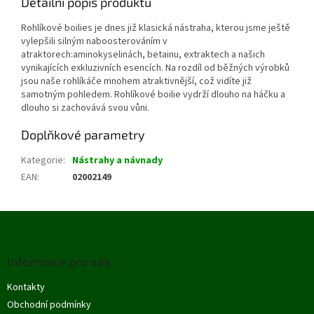
Detailní popis produktu
Rohlíkové boilies je dnes již klasická nástraha, kterou jsme ještě
vylepšili silným naboosterováním v
atraktorech:aminokyselinách, betainu, extraktech a našich
vynikajících exkluzivních esencích. Na rozdíl od běžných výrobků
jsou naše rohlíkáče mnohem atraktivnější, což vidíte již
samotným pohledem. Rohlíkové boilie vydrží dlouho na háčku a
dlouho si zachovává svou vůni.
Doplňkové parametry
Kategorie
:
Nástrahy a návnady
EAN
:
02002149
Z
á
p
Informace pro vás
a
t
Kontakty
í
Obchodní podmínky