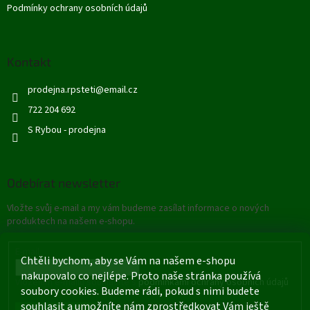
Podmínky ochrany osobních údajů
Kontakt
prodejna.rpsteti
@
email.cz
722 204 692
S Rybou - prodejna
Odebírat newsletter
Vložte svůj e-mail a my vám budeme zasílat informace o nových
produktech na našem e-shopu.
E-mail
Chtěli bychom, aby se Vám na našem e-shopu
nakupovalo co nejlépe. Proto naše stránka používá
Vložením e-mailu souhlasíte s
podmínkami ochrany osobních údajů
soubory cookies. Budeme rádi, pokud s nimi budete
souhlasit a umožníte nám zprostředkovat Vám ještě