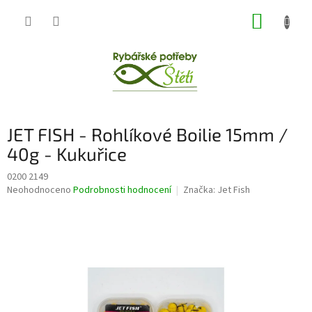
Přejít
NÁKUP
na
obsah
KOŠÍK
JET FISH - Rohlíkové Boilie 15mm /
40g - Kukuřice
0200 2149
Průměrné
Neohodnoceno
Podrobnosti hodnocení
Značka:
Jet Fish
hodnocení
produktu
je
0,0
z
5
hvězdiček.