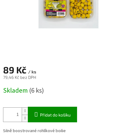
89 Kč
/ ks
79,46 Kč bez DPH
Měrná
Skladem
(6 ks)
cena:
Přidat do košíku
Silně boostrované rohlíkové boilie