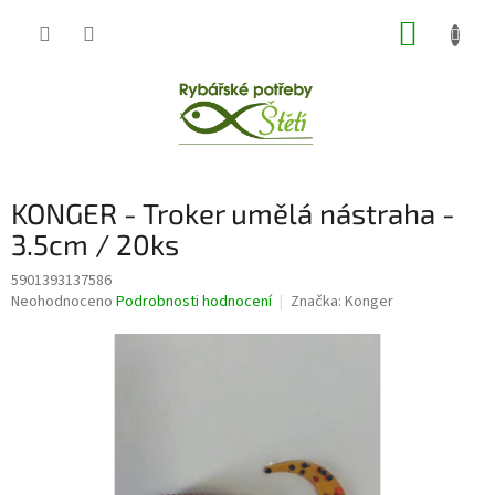
Přejít
NÁKUP
na
obsah
KOŠÍK
KONGER - Troker umělá nástraha -
3.5cm / 20ks
5901393137586
Průměrné
Neohodnoceno
Podrobnosti hodnocení
Značka:
Konger
hodnocení
produktu
je
0,0
z
5
hvězdiček.