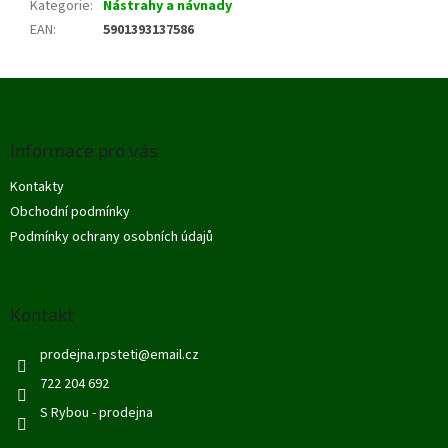
Kategorie
:
Nástrahy a návnady
EAN
:
5901393137586
Z
á
p
Informace pro vás
a
t
Kontakty
í
Obchodní podmínky
Podmínky ochrany osobních údajů
Kontakt
prodejna.rpsteti
@
email.cz
722 204 692
S Rybou - prodejna