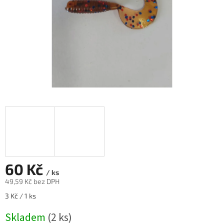
60 Kč
/ ks
49,59 Kč bez DPH
Měrná
3 Kč / 1 ks
cena:
Skladem
(2 ks)