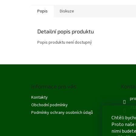
Popis
Diskuze
Detailní popis produktu
Popis produktu není dostupný
Z
á
p
Informace pro vás
Konta
a
t
Kontakty
pro
í
Obchodní podmínky
722
Podmínky ochrany osobních údajů
S R
Chtěli bych
Proto naše 
nimi budete