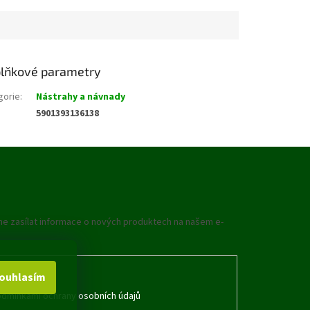
lňkové parametry
gorie
:
Nástrahy a návnady
5901393136138
me zasílat informace o nových produktech na našem e-
ouhlasím
dmínkami ochrany osobních údajů