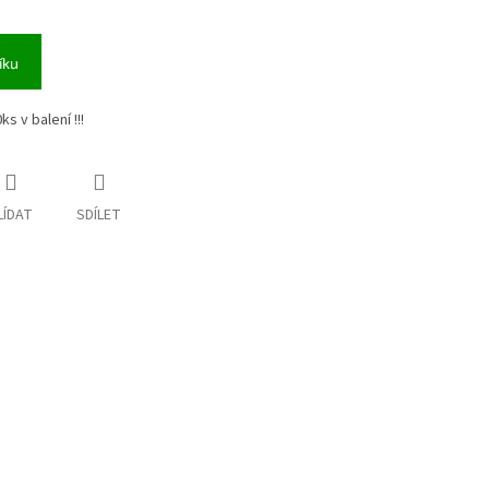
íku
s v balení !!!
LÍDAT
SDÍLET