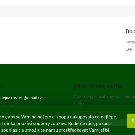
Dop
Kate
EAN
:
kt
Odebírat newsletter
Vložte svůj e-mail a my vám bude
dejna.rpsteti
@
email.cz
shopu.
 204 692
ybou - prodejna
E-mail
om, aby se Vám na našem e-shopu nakupovalo co nejlépe.
S
stránka používá soubory cookies. Budeme rádi, pokud s
Vložením e-mailu souhlasíte s
po
 souhlasit a umožníte nám zprostředkovat Vám ještě