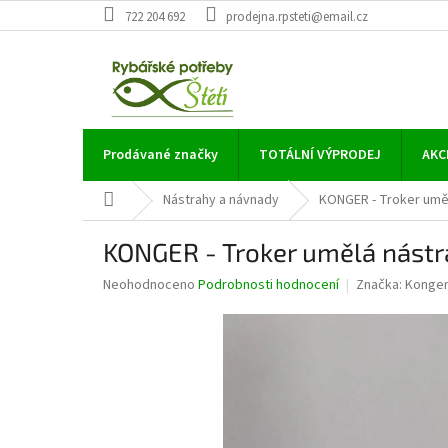
Přejít
722 204 692
prodejna.rpsteti@email.cz
na
obsah
Prodávané značky
TOTÁLNÍ VÝPRODEJ
AKC
Domů
Nástrahy a návnady
KONGER - Troker uměl
KONGER - Troker umělá nástr
Průměrné
Neohodnoceno
Podrobnosti hodnocení
Značka:
Konge
hodnocení
produktu
je
0,0
z
5
hvězdiček.