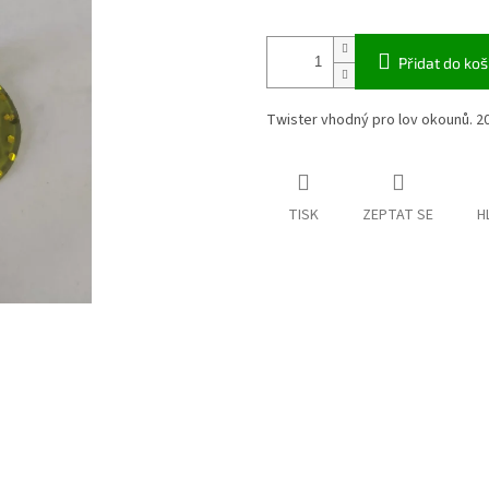
Přidat do koš
Twister vhodný pro lov okounů. 20k
TISK
ZEPTAT SE
H