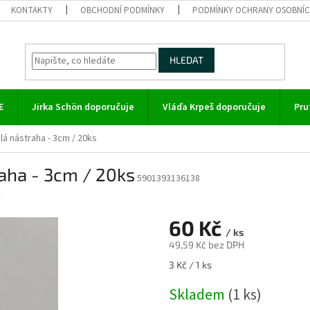
KONTAKTY
OBCHODNÍ PODMÍNKY
PODMÍNKY OCHRANY OSOBNÍC
HLEDAT
E
Jirka Schön doporučuje
Vláďa Krpeš doporučuje
Pru
á nástraha - 3cm / 20ks
aha - 3cm / 20ks
5901393136138
r
60 Kč
/ ks
49,59 Kč bez DPH
Měrná
3 Kč / 1 ks
cena:
Skladem
(1 ks)