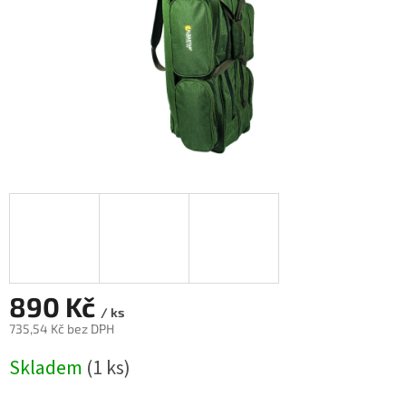
890 Kč
/ ks
735,54 Kč bez DPH
Měrná
Skladem
(1 ks)
cena: