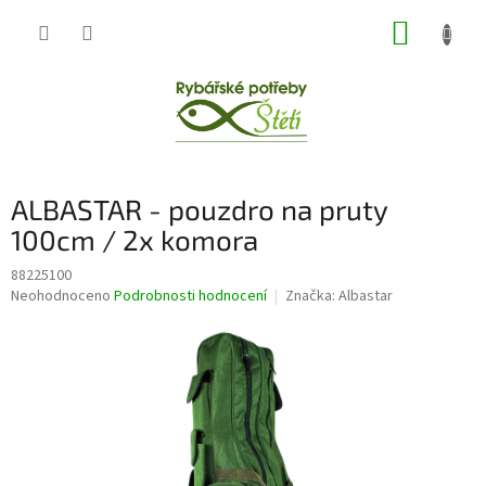
Přejít
NÁKUP
na
obsah
KOŠÍK
ALBASTAR - pouzdro na pruty
100cm / 2x komora
88225100
Průměrné
Neohodnoceno
Podrobnosti hodnocení
Značka:
Albastar
hodnocení
produktu
je
0,0
z
5
hvězdiček.