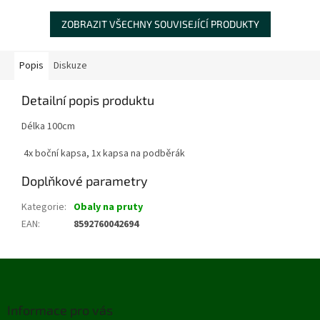
ZOBRAZIT VŠECHNY SOUVISEJÍCÍ PRODUKTY
Popis
Diskuze
Detailní popis produktu
Délka 100cm
4x boční kapsa, 1x kapsa na podběrák
Doplňkové parametry
Kategorie
:
Obaly na pruty
EAN
:
8592760042694
Z
á
p
Informace pro vás
a