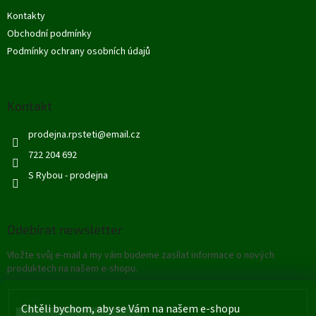
t
Kontakty
í
Obchodní podmínky
Podmínky ochrany osobních údajů
Kontakt
prodejna.rpsteti
@
email.cz
722 204 692
S Rybou - prodejna
Odebírat newsletter
Vložte svůj e-mail a my vám budeme zasílat informace o nových
produktech na našem e-shopu.
E-mail
Chtěli bychom, aby se Vám na našem e-shopu