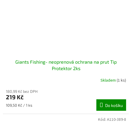
Giants Fishing- neoprenová ochrana na prut Tip
Protektor 2ks
Skladem
(1 ks)
180,99 Kč bez DPH
219 Kč
Měrná
109,50 Kč / 1 ks
Do košíku
cena:
Kód:
A110-389-8