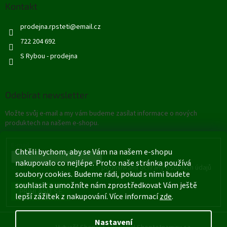
Kontakt
prodejna.rpsteti
@
email.cz
722 204 692
S Rybou - prodejna
Odebírat newsletter
Vložte svůj e-mail a my vám budeme zasílat informace o nových
produktech na našem e-shopu.
E-mail
Chtěli bychom, aby se Vám na našem e-shopu
nakupovalo co nejlépe. Proto naše stránka používá
Vložením e-mailu souhlasíte s
podmínkami ochrany osobních údajů
soubory cookies. Budeme rádi, pokud s nimi budete
souhlasit a umožníte nám zprostředkovat Vám ještě
PŘIHLÁSIT SE
lepší zážitek z nakupování. Více informací
zde
.
Nastavení