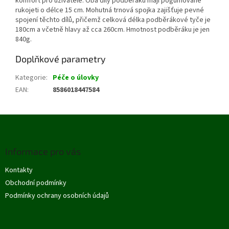
komfort pro uživatele. Oba díly podběráku mají pogumované
rukojeti o délce 15 cm. Mohutná trnová spojka zajišťuje pevné
spojení těchto dílů, přičemž celková délka podběrákové tyče je
180cm a včetně hlavy až cca 260cm. Hmotnost podběráku je jen
840g.
Doplňkové parametry
Kategorie
:
Péče o úlovky
EAN
:
8586018447584
Z
á
p
Informace pro vás
a
t
Kontakty
í
Obchodní podmínky
Podmínky ochrany osobních údajů