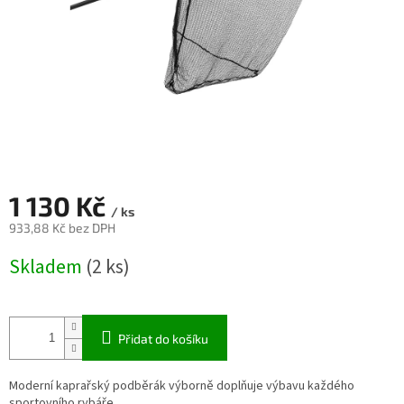
1 130 Kč
/ ks
933,88 Kč bez DPH
Měrná
Skladem
(2 ks)
cena:
Přidat do košíku
Moderní kaprařský podběrák výborně doplňuje výbavu každého
sportovního rybáře.