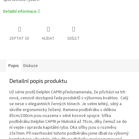
Detailní informace
ZEPTAT SE
HLÍDAT
SDÍLET
Popis
Diskuze
Detailní popis produktu
Už série prutů Delphin CAPRI předznamenala, že přichází na trh
nová, cenově dostupná řada produktů s výbornou kvalitou. Celý
se nese v elegantních černých tónech. Je velmi lehký, silný a
skvěle ergonomicky řešený. Ramena podběráku s délkou
85cm/100cm jsou osazena v silné kovové spojce. Síťka
podběráku Delphin CAPRI je hluboká až 75cm, díky čemuž se do
ní vejde i opravdu kapitální ryba. Oka síťky jsou o rozměru
15x7mm. Při navrhování tohoto podběráku jsme dbali na výborný