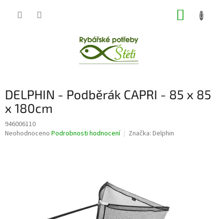
Přejít
NÁKUP
na
obsah
KOŠÍK
DELPHIN - Podběrák CAPRI - 85 x 85
x 180cm
946006110
Průměrné
Neohodnoceno
Podrobnosti hodnocení
Značka:
Delphin
hodnocení
produktu
je
0,0
z
5
hvězdiček.