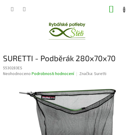
Přejít
NÁKUP
na
obsah
KOŠÍK
SURETTI - Podběrák 280x70x70
5530283ES
Průměrné
Neohodnoceno
Podrobnosti hodnocení
Značka:
Suretti
hodnocení
produktu
je
0,0
z
5
hvězdiček.