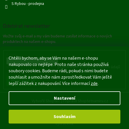
S Rybou - prodejna
Odebírat newsletter
Vložte svůj e-mail a my vám budeme zasílat informace o nových
produktech na našem e-shopu.
E-mail
Chtěli bychom, aby se Vám na našem e-shopu
nakupovalo co nejlépe. Proto naše stránka používá
Vložením e-mailu souhlasíte s
podmínkami ochrany osobních údajů
soubory cookies. Budeme rádi, pokud s nimi budete
souhlasit a umožníte nám zprostředkovat Vám ještě
PŘIHLÁSIT SE
lepší zážitek z nakupování. Více informací
zde
.
Nastavení
Vytvořil Shoptet
|
Připravil Shoptetnamiru.cz
Souhlasím
Copyright 2026
Rybářské potřeby - Štětí
. Všechna práva
vyhrazena.