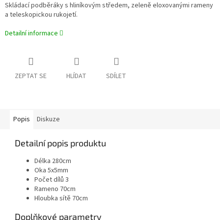
Skládací podběráky s hliníkovým středem, zeleně eloxovanými rameny
a teleskopickou rukojetí.
Detailní informace
ZEPTAT SE
HLÍDAT
SDÍLET
Popis
Diskuze
Detailní popis produktu
Délka 280cm
Oka 5x5mm
Počet dílů 3
Rameno 70cm
Hloubka sítě 70cm
Doplňkové parametry