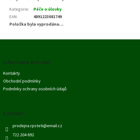
Kategorie
:
Péče o úlovky
EAN
:
4891223081749
Položka byla vyprodána…
Z
á
p
Informace pro vás
a
t
Kontakty
í
Obchodní podmínky
Podmínky ochrany osobních údajů
Kontakt
prodejna.rpsteti
@
email.cz
722 204 692