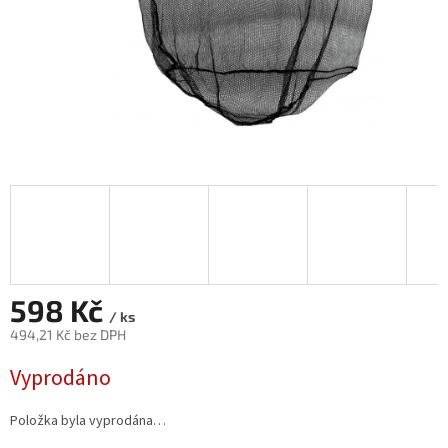
598 Kč
/ ks
494,21 Kč bez DPH
Měrná
Vyprodáno
cena:
Položka byla vyprodána…