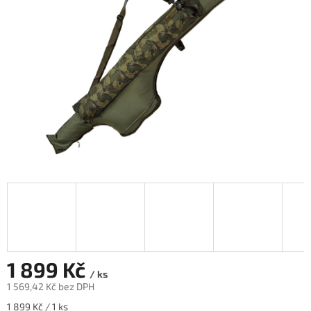
1 899 Kč
/ ks
1 569,42 Kč bez DPH
Měrná
1 899 Kč / 1 ks