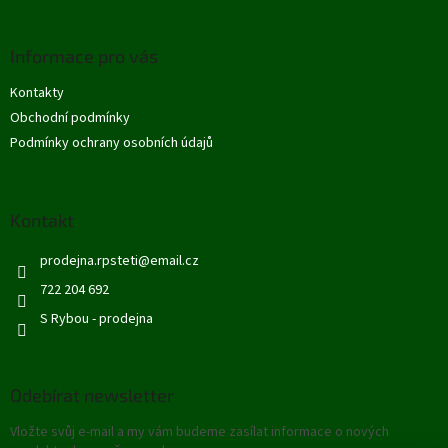
á
p
Informace pro vás
a
t
Kontakty
í
Obchodní podmínky
Podmínky ochrany osobních údajů
Kontakt
prodejna.rpsteti
@
email.cz
722 204 692
S Rybou - prodejna
Odebírat newsletter
Vložte svůj e-mail a my vám budeme zasílat informace o nových