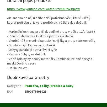
Detailní popis produktu
https://www.youtube.com/watch?v=VANHtW3q4bw
Ale snadno do něj uložíte další potřebné věci, které každý
kaprař potřebuje, jako je podběrák, vážící sak a deštník.
- Maximální ochrana pro tři dvoudílné pruty v délce 12ft ( 3,66 )
- Plně polstrovaný a kvalitní zipy po celé délce
- Vhodné též pro velkokapacitní navijáky a pruty s 50 mm očky
- Dlouhá vnější kapsa na podběrák
- Úchyty na vrhací a zavrtávací tyče
- Kapsa a úchyty na deštník
- Vodě odolný nylonový materiál v kombinaci zelené barvy a
maskáčového vzoru
- Délka: 200cm
Doplňkové parametry
Kategorie
:
Pouzdra, tašky, krabice a boxy
EAN
:
8592673601025
Z