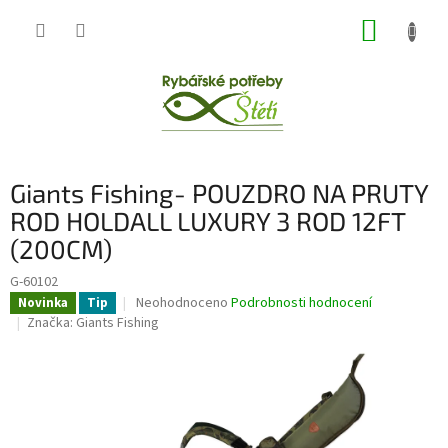
Přejít
NÁKUP
na
obsah
KOŠÍK
Giants Fishing- POUZDRO NA PRUTY
ROD HOLDALL LUXURY 3 ROD 12FT
(200CM)
G-60102
Průměrné
Neohodnoceno
Podrobnosti hodnocení
Novinka
Tip
hodnocení
Značka:
Giants Fishing
produktu
je
0,0
z
5
hvězdiček.