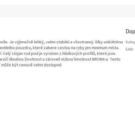
Dop
íle. Je výjimečně lehký, velmi stabilní a všestranný. Díky unikátnímu
Kate
xtilního pouzdra, které zabere cestou na ryby jen minimum místa.
EAN
:
Celý stojan rod pod je vyroben z hliníkových profilů, které jsou
aručí dlouhou životnost a zároveň nízkou hmotnost BRONX-u. Tento
ní může být cenově velmi dostupné.