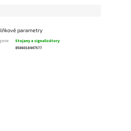
lňkové parametry
gorie
:
Stojany a signalizátory
8586018447577