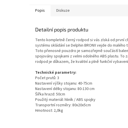
Popis
Diskuze
Detailní popis produktu
Tento kompletně černý rodpod si vás získá od první chv
systému skládání se Delphin BRONX vejde do malého te
Toto přenosné pouzdro je samozřejmě součástí balení. 
spojovány spojkami z velmi odolného ABS plastu. To z
rodpod je důkazem, že kvalitní a plně funkční vybave
Technické parametry:
Počet prutů: 3
Nastavení výšky stojanu: 40-75cm
Nastavení délky stojanu: 80-130 cm
Šířka hrazd: 50cm
Použitý materiál: hliník / ABS spojky
Transportní rozměry: 80x20x5cm
Hmotnost: 2,0kg