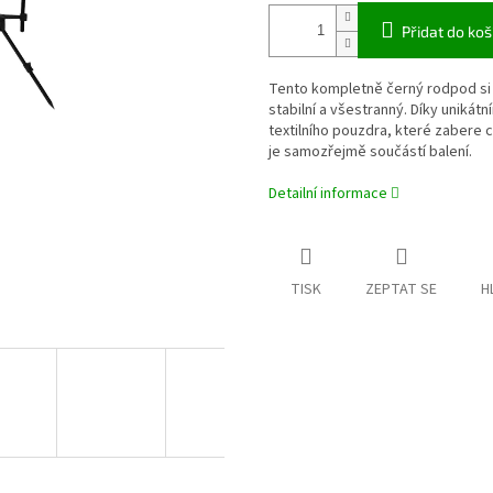
Přidat do koš
Tento kompletně černý rodpod si v
stabilní a všestranný. Díky uniká
textilního pouzdra, které zabere
je samozřejmě součástí balení.
Detailní informace
TISK
ZEPTAT SE
H