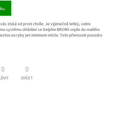
íku
ás získá od první chvíle. Je výjimečně lehký, velmi
tnímu systému skládání se Delphin BRONX vejde do malého
 cestou na ryby jen minimum místa. Toto přenosné pouzdro
LÍDAT
SDÍLET