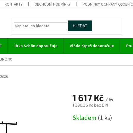
KONTAKTY
OBCHODNÍ PODMÍNKY
PODMÍNKY OCHRANY OSOBNÍC
HLEDAT
E
Jirka Schön doporučuje
Vláďa Krpeš doporučuje
Pru
 BRONX
0326
n
1 617 Kč
/ ks
1 336,36 Kč bez DPH
Měrná
Skladem
(1 ks)
cena: