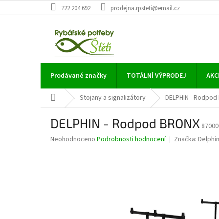
Přejít
722 204 692
prodejna.rpsteti@email.cz
na
obsah
Prodávané značky
TOTÁLNÍ VÝPRODEJ
AKC
Domů
Stojany a signalizátory
DELPHIN - Rodpod
DELPHIN - Rodpod BRONX
87000
Průměrné
Neohodnoceno
Podrobnosti hodnocení
Značka:
Delphi
hodnocení
produktu
je
0,0
z
5
hvězdiček.