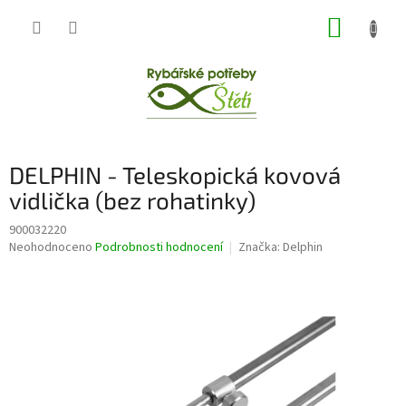
Přejít
NÁKUP
na
obsah
KOŠÍK
DELPHIN - Teleskopická kovová
vidlička (bez rohatinky)
900032220
Průměrné
Neohodnoceno
Podrobnosti hodnocení
Značka:
Delphin
hodnocení
produktu
je
0,0
z
5
hvězdiček.