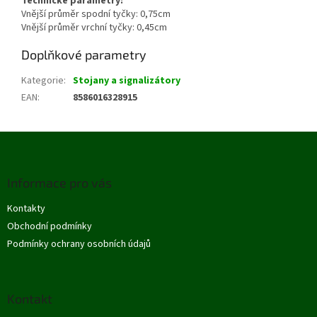
Technické parametry:
Vnější průměr spodní tyčky: 0,75cm
Vnější průměr vrchní tyčky: 0,45cm
Doplňkové parametry
Kategorie
:
Stojany a signalizátory
EAN
:
8586016328915
Z
á
p
Informace pro vás
a
t
Kontakty
í
Obchodní podmínky
Podmínky ochrany osobních údajů
Kontakt