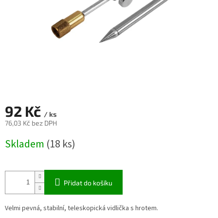
92 Kč
/ ks
76,03 Kč bez DPH
Měrná
Skladem
(18 ks)
cena:
Přidat do košíku
Velmi pevná, stabilní, teleskopická vidlička s hrotem.