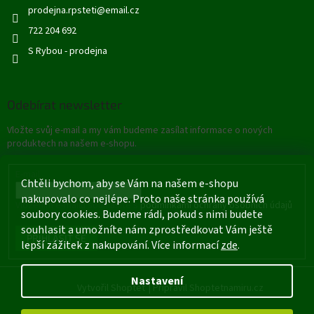
prodejna.rpsteti
@
email.cz
722 204 692
S Rybou - prodejna
Odebírat newsletter
Vložte svůj e-mail a my vám budeme zasílat informace o nových
produktech na našem e-shopu.
E-mail
Chtěli bychom, aby se Vám na našem e-shopu
nakupovalo co nejlépe. Proto naše stránka používá
Vložením e-mailu souhlasíte s
podmínkami ochrany osobních údajů
soubory cookies. Budeme rádi, pokud s nimi budete
souhlasit a umožníte nám zprostředkovat Vám ještě
PŘIHLÁSIT SE
lepší zážitek z nakupování. Více informací
zde
.
Nastavení
Vytvořil Shoptet
|
Připravil Shoptetnamiru.cz