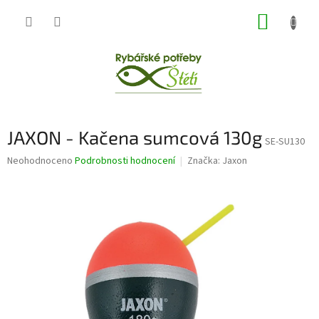
Přejít
NÁKUP
na
obsah
KOŠÍK
JAXON - Kačena sumcová 130g
SE-SU130
Průměrné
Neohodnoceno
Podrobnosti hodnocení
Značka:
Jaxon
hodnocení
produktu
je
0,0
z
5
hvězdiček.