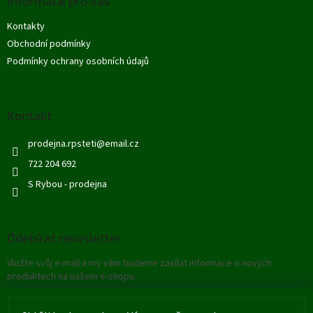
Informace pro vás
a
t
Kontakty
í
Obchodní podmínky
Podmínky ochrany osobních údajů
Kontakt
prodejna.rpsteti
@
email.cz
722 204 692
S Rybou - prodejna
Odebírat newsletter
Vložte svůj e-mail a my vám budeme zasílat informace o nových
produktech na našem e-shopu.
E-mail