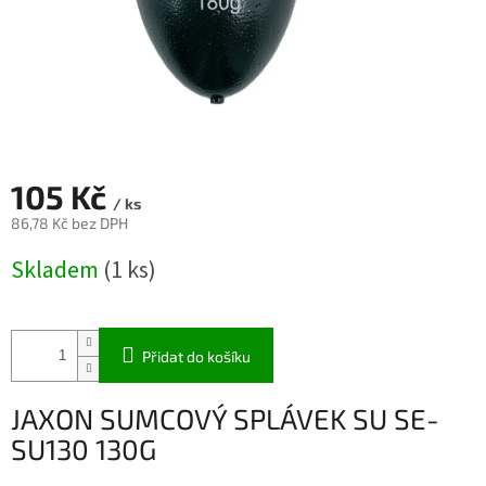
105 Kč
/ ks
86,78 Kč bez DPH
Měrná
Skladem
(1 ks)
cena:
Přidat do košíku
JAXON SUMCOVÝ SPLÁVEK SU SE-
SU130 130G