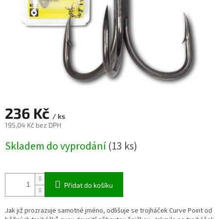
236 Kč
/ ks
195,04 Kč bez DPH
Měrná
Skladem do vyprodání
(13 ks)
cena:
Přidat do košíku
Jak již prozrazuje samotné jméno, odlišuje se trojháček Curve Point od