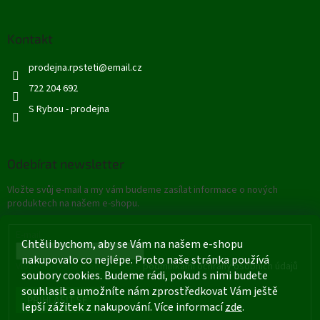
Kontakt
prodejna.rpsteti
@
email.cz
722 204 692
S Rybou - prodejna
Odebírat newsletter
Vložte svůj e-mail a my vám budeme zasílat informace o nových
produktech na našem e-shopu.
E-mail
Chtěli bychom, aby se Vám na našem e-shopu
nakupovalo co nejlépe. Proto naše stránka používá
Vložením e-mailu souhlasíte s
podmínkami ochrany osobních údajů
soubory cookies. Budeme rádi, pokud s nimi budete
souhlasit a umožníte nám zprostředkovat Vám ještě
PŘIHLÁSIT SE
lepší zážitek z nakupování. Více informací
zde
.