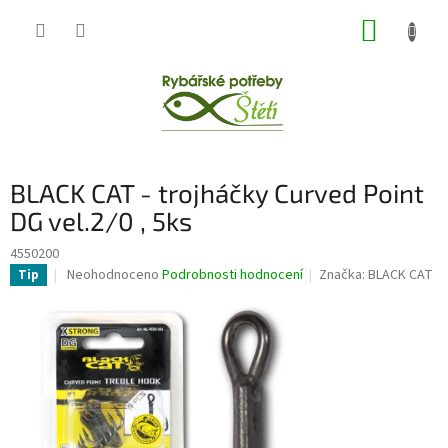
Přejít
NÁKUP
na
obsah
KOŠÍK
BLACK CAT - trojháčky Curved Point
DG vel.2/0 , 5ks
4550200
Průměrné
Neohodnoceno
Podrobnosti hodnocení
Značka:
BLACK CAT
Tip
hodnocení
produktu
je
0,0
z
5
hvězdiček.