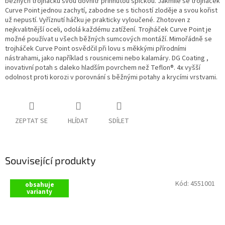
běžných trojháčků svou dovnitř přihnutou špičkou. Jakmile se trojháček
Curve Point jednou zachytí, zabodne se s tichostí zloděje a svou kořist
už nepustí. Vyříznutí háčku je prakticky vyloučené. Zhotoven z
nejkvalitnější oceli, odolá každému zatížení. Trojháček Curve Point je
možné používat u všech běžných sumcových montáží. Mimořádně se
trojháček Curve Point osvědčil při lovu s měkkými přírodními
nástrahami, jako například s rousnicemi nebo kalamáry. DG Coating ,
inovativní potah s daleko hladším povrchem než Teflon®. 4x vyšší
odolnost proti korozi v porovnání s běžnými potahy a krycími vrstvami.
ZEPTAT SE
HLÍDAT
SDÍLET
Související produkty
Kód:
4551001
obsahuje
varianty