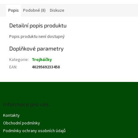
Popis
Podobné (8)
Diskuze
Detailní popis produktu
Popis produktu není dostupný
Doplňkové parametry
Kategorie
:
Trojháčky
EAN
:
4029569233458
Z
á
p
Informace pro vás
a
t
Kontakty
í
Obchodní podmínky
Podmínky ochrany osobních údajů