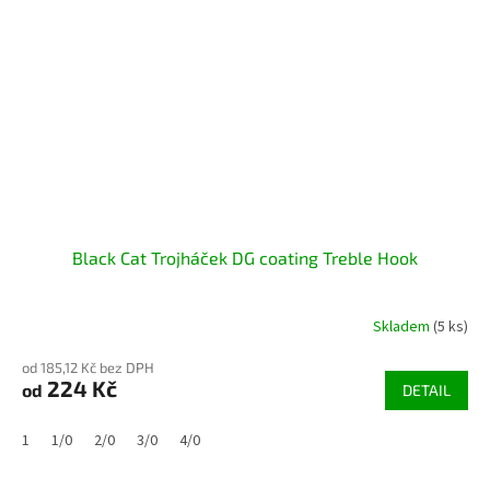
Black Cat Trojháček DG coating Treble Hook
Skladem
(5 ks)
od 185,12 Kč bez DPH
224 Kč
od
DETAIL
1
1/0
2/0
3/0
4/0