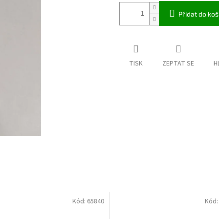
Přidat do koš
TISK
ZEPTAT SE
H
Kód:
65840
Kód