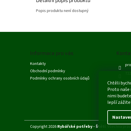
Popis produktu není dostupný
Z
á
p
Informace pro vás
Konta
a
t
Kontakty
pro
í
Obchodní podmínky
722
Podmínky ochrany osobních údajů
S R
Chtěli bych
Proto naše 
nimi budete
lepší zážite
Nastave
Copyright 2026
Rybářské potřeby - Štětí
. Všechna práv