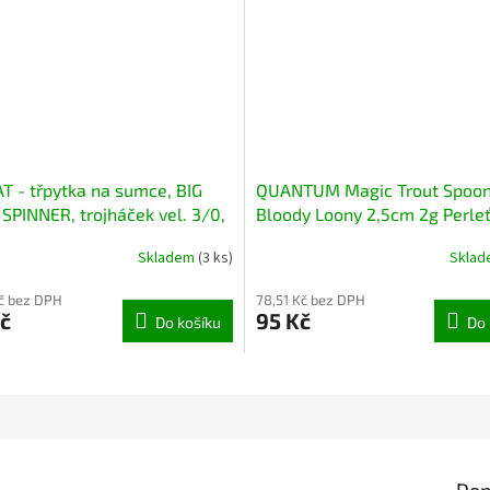
 - třpytka na sumce, BIG
QUANTUM Magic Trout Spoo
SPINNER, trojháček vel. 3/0,
Bloody Loony 2,5cm 2g Perle
žlutá
Skladem
(3 ks)
Skla
č bez DPH
78,51 Kč bez DPH
č
95 Kč
Do košíku
Do 
Dop