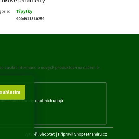
gorie
:
Třpytky
9004911310259
me zasílat informace o nových produktech na našem e-
ouhlasím
dmínkami ochrany osobních údajů
Vytvořil Shoptet
|
Připravil Shoptetnamiru.cz