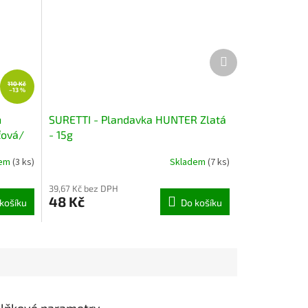
Další
produkt
110 Kč
–13 %
n
SURETTI - Plandavka HUNTER Zlatá
ťová/
- 15g
dem
(3 ks)
Skladem
(7 ks)
39,67 Kč bez DPH
48 Kč
košíku
Do košíku
lňkové parametry