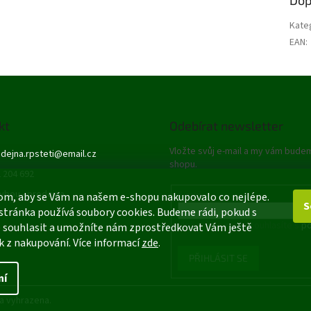
Kate
EAN
:
kt
Odebírat newsletter
Vložte svůj e-mail a my vám bude
dejna.rpsteti
@
email.cz
shopu.
 204 692
ybou - prodejna
E-mail
om, aby se Vám na našem e-shopu nakupovalo co nejlépe.
S
stránka používá soubory cookies. Budeme rádi, pokud s
Vložením e-mailu souhlasíte s
po
 souhlasit a umožníte nám zprostředkovat Vám ještě
k z nakupování. Více informací
zde
.
PŘIHLÁSIT SE
ní
a vyhrazena.