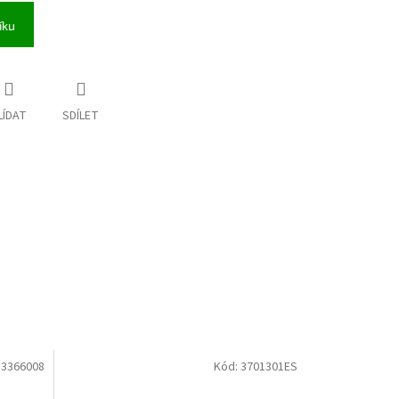
íku
LÍDAT
SDÍLET
:
3366008
Kód:
3701301ES