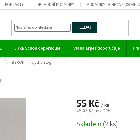
KONTAKTY
OBCHODNÍ PODMÍNKY
PODMÍNKY OCHRANY OSOBNÍC
HLEDAT
E
Jirka Schön doporučuje
Vláďa Krpeš doporučuje
Pru
BYRON - Třpytka 3,5g
R
55 Kč
/ ks
45,45 Kč bez DPH
Měrná
Skladem
(2 ks)
cena: