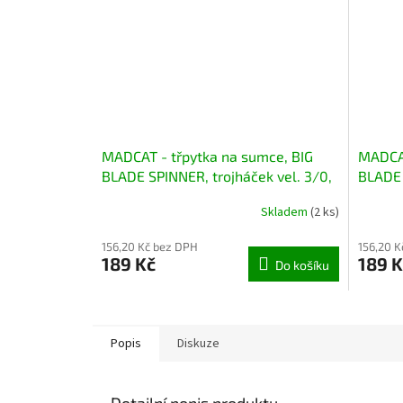
MADCAT - třpytka na sumce, BIG
MADCAT
BLADE SPINNER, trojháček vel. 3/0,
BLADE 
55g
55g
Skladem
(2 ks)
156,20 Kč bez DPH
156,20 K
189 Kč
189 K
Do košíku
Popis
Diskuze
Detailní popis produktu