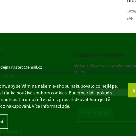
Kate
EAN
:
kt
Odebírat newsletter
Vložte svůj e-mail a my vám bude
dejna.rpsteti
@
email.cz
shopu.
 204 692
ybou - prodejna
E-mail
om, aby se Vám na našem e-shopu nakupovalo co nejlépe.
S
stránka používá soubory cookies. Budeme rádi, pokud s
Vložením e-mailu souhlasíte s
po
 souhlasit a umožníte nám zprostředkovat Vám ještě
k z nakupování. Více informací
zde
.
PŘIHLÁSIT SE
ní
a vyhrazena.