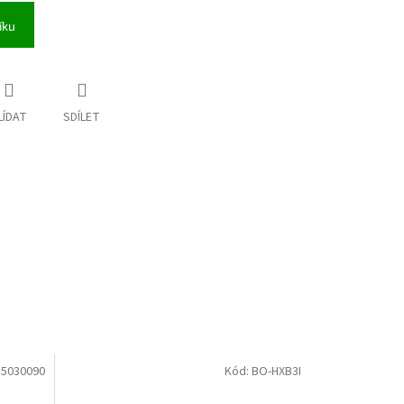
íku
LÍDAT
SDÍLET
:
5030090
Kód:
BO-HXB3I