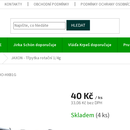
KONTAKTY
OBCHODNÍ PODMÍNKY
PODMÍNKY OCHRANY OSOBNÍC
HLEDAT
E
Jirka Schön doporučuje
Vláďa Krpeš doporučuje
Pru
JAXON - Třpytka rotační 1/4g
BO-HXB1G
40 Kč
/ ks
33,06 Kč bez DPH
Měrná
Skladem
(4 ks)
cena: