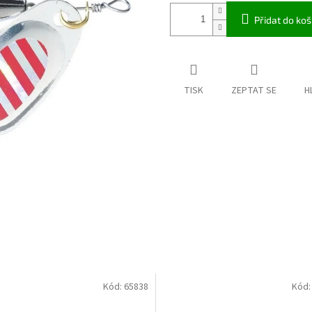
Přidat do koš
TISK
ZEPTAT SE
H
Kód:
65838
Kód