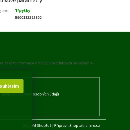
gorie
:
Třpytky
5900113375802
me zasílat informace o nových produktech na našem e-
ouhlasím
dmínkami ochrany osobních údajů
Vytvořil Shoptet
|
Připravil Shoptetnamiru.cz