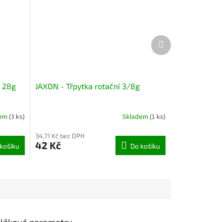
Další
produkt
, 28g
JAXON - Třpytka rotační 3/8g
dem
(3 ks)
Skladem
(1 ks)
34,71 Kč bez DPH
42 Kč
košíku
Do košíku
lňkové parametry