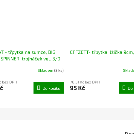
 - třpytka na sumce, BIG
EFFZETT- třpytka, lžička 9cm
SPINNER, trojháček vel. 3/0,
Skladem
(3 ks)
Skla
č bez DPH
78,51 Kč bez DPH
č
95 Kč
Do košíku
Do 
Dop