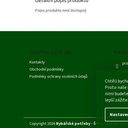
Popis produktu není dostupný
Z
á
p
Informace pro vás
Konta
a
t
Kontakty
pro
í
Obchodní podmínky
722
Podmínky ochrany osobních údajů
S R
Chtěli bych
Proto naše 
nimi budete
lepší zážite
Nastave
Copyright 2026
Rybářské potřeby - Štětí
. Všechna práv