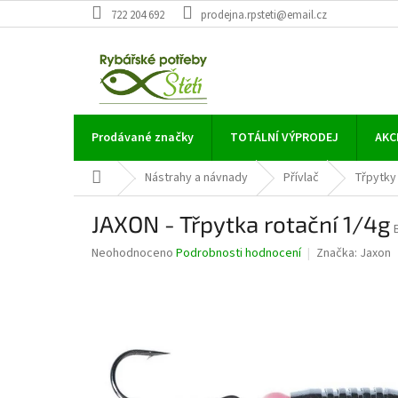
Přejít
722 204 692
prodejna.rpsteti@email.cz
na
obsah
Prodávané značky
TOTÁLNÍ VÝPRODEJ
AKC
Domů
Nástrahy a návnady
Přívlač
Třpytky
JAXON - Třpytka rotační 1/4g
Průměrné
Neohodnoceno
Podrobnosti hodnocení
Značka:
Jaxon
hodnocení
produktu
je
0,0
z
5
hvězdiček.