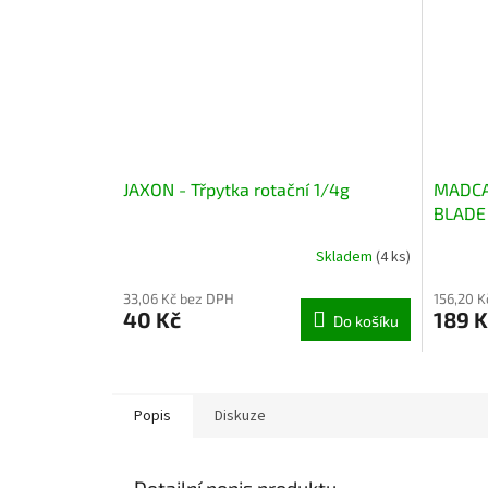
JAXON - Třpytka rotační 1/4g
MADCAT
BLADE 
55g
Skladem
(4 ks)
33,06 Kč bez DPH
156,20 K
40 Kč
189 K
Do košíku
Popis
Diskuze
Detailní popis produktu