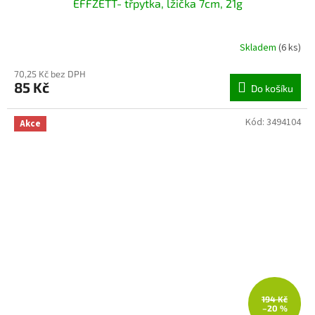
EFFZETT- třpytka, lžička 7cm, 21g
Skladem
(6 ks)
70,25 Kč bez DPH
85 Kč
Do košíku
Kód:
3494104
Akce
194 Kč
–20 %