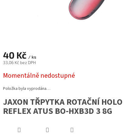
40 Kč
/ ks
33,06 Kč bez DPH
Měrná
Momentálně nedostupné
cena:
Položka byla vyprodána…
JAXON TŘPYTKA ROTAČNÍ HOLO
REFLEX ATUS BO-HXB3D 3 8G