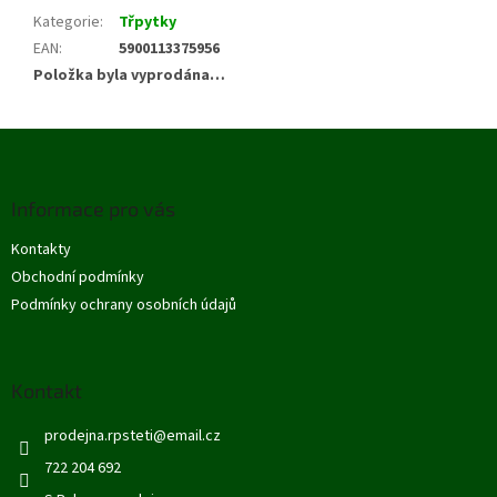
Kategorie
:
Třpytky
EAN
:
5900113375956
Položka byla vyprodána…
Z
á
p
Informace pro vás
a
t
Kontakty
í
Obchodní podmínky
Podmínky ochrany osobních údajů
Kontakt
prodejna.rpsteti
@
email.cz
722 204 692