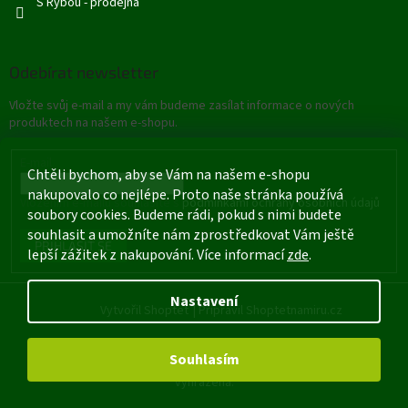
S Rybou - prodejna
Odebírat newsletter
Vložte svůj e-mail a my vám budeme zasílat informace o nových
produktech na našem e-shopu.
E-mail
Chtěli bychom, aby se Vám na našem e-shopu
nakupovalo co nejlépe. Proto naše stránka používá
Vložením e-mailu souhlasíte s
podmínkami ochrany osobních údajů
soubory cookies. Budeme rádi, pokud s nimi budete
souhlasit a umožníte nám zprostředkovat Vám ještě
PŘIHLÁSIT SE
lepší zážitek z nakupování. Více informací
zde
.
Nastavení
Vytvořil Shoptet
|
Připravil Shoptetnamiru.cz
Souhlasím
Copyright 2026
Rybářské potřeby - Štětí
. Všechna práva
vyhrazena.