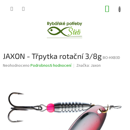
Přejít
NÁKUP
na
obsah
KOŠÍK
JAXON - Třpytka rotační 3/8g
BO-HXB3D
Průměrné
Neohodnoceno
Podrobnosti hodnocení
Značka:
Jaxon
hodnocení
produktu
je
0,0
z
5
hvězdiček.