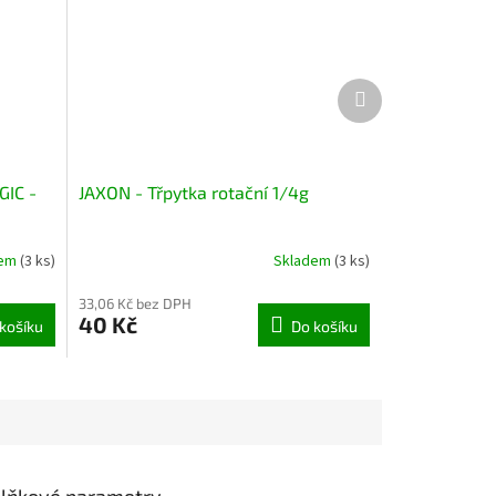
Další
produkt
GIC -
JAXON - Třpytka rotační 1/4g
dem
(3 ks)
Skladem
(3 ks)
33,06 Kč bez DPH
40 Kč
košíku
Do košíku
lňkové parametry