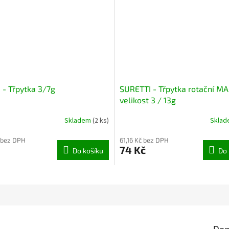
- Třpytka 3/7g
SURETTI - Třpytka rotační MA
velikost 3 / 13g
Skladem
(2 ks)
Skla
 bez DPH
61,16 Kč bez DPH
74 Kč
Do košíku
Do 
Dop