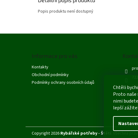
Popis produktu není dostupný
Z
á
p
Informace pro vás
Konta
a
t
Kontakty
pro
í
Obchodní podmínky
722
Podmínky ochrany osobních údajů
S R
Chtěli bych
Proto naše 
nimi budete
lepší zážite
Nastave
Copyright 2026
Rybářské potřeby - Štětí
. Všechna práv