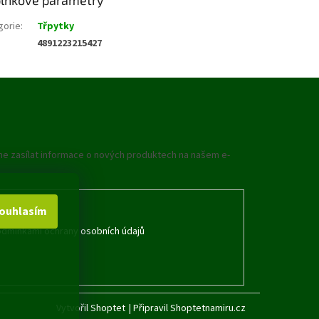
gorie
:
Třpytky
4891223215427
me zasílat informace o nových produktech na našem e-
ouhlasím
dmínkami ochrany osobních údajů
Vytvořil Shoptet
|
Připravil Shoptetnamiru.cz