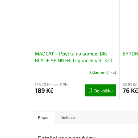
MADCAT - třpytka na sumce, BIG
BYRON 
BLADE SPINNER, trojháček vel. 3/0,
55g
Skladem
(5 ks)
156,20 Kč bez DPH
62,81 Kč
189 Kč
76 Kč
Do košíku
Popis
Diskuze
Detailní popis produktu