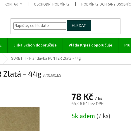
KONTAKTY
OBCHODNÍ PODMÍNKY
PODMÍNKY OCHRANY OSOBNÍC
HLEDAT
E
Jirka Schön doporučuje
Vláďa Krpeš doporučuje
Pru
SURETTI - Plandavka HUNTER Zlatá - 44g
 Zlatá - 44g
3701601ES
78 Kč
/ ks
64,46 Kč bez DPH
Měrná
Skladem
(7 ks)
cena: