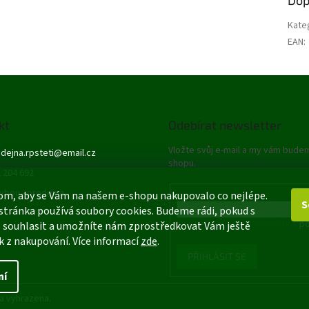
Kate
EAN
:
kt
Odebírat newsletter
Vložte svůj e-mail a my vám bude
dejna.rpsteti
@
email.cz
shopu.
 204 692
ybou - prodejna
E-mail
om, aby se Vám na našem e-shopu nakupovalo co nejlépe.
S
stránka používá soubory cookies. Budeme rádi, pokud s
Vložením e-mailu souhlasíte s
po
 souhlasit a umožníte nám zprostředkovat Vám ještě
k z nakupování. Více informací
zde
.
PŘIHLÁSIT SE
ní
a vyhrazena.