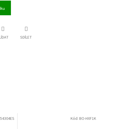
íku
LÍDAT
SDÍLET
54304ES
Kód:
BO-HXF1K