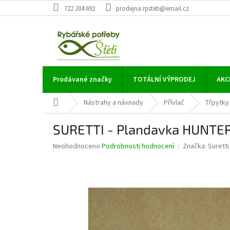
Přejít
722 204 692
prodejna.rpsteti@email.cz
na
obsah
Prodávané značky
TOTÁLNÍ VÝPRODEJ
AKC
Domů
Nástrahy a návnady
Přívlač
Třpytky
SURETTI - Plandavka HUNTER
Průměrné
Neohodnoceno
Podrobnosti hodnocení
Značka:
Suretti
hodnocení
produktu
je
0,0
z
5
hvězdiček.