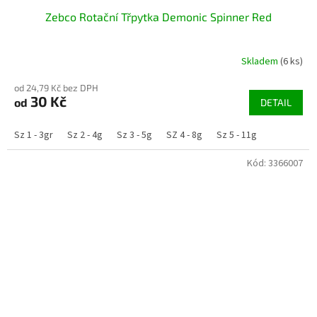
Zebco Rotační Třpytka Demonic Spinner Red
Skladem
(6 ks)
od 24,79 Kč bez DPH
30 Kč
od
DETAIL
Sz 1 - 3gr
Sz 2 - 4g
Sz 3 - 5g
SZ 4 - 8g
Sz 5 - 11g
Kód:
3366007