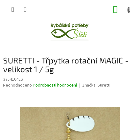
Přejít
NÁKUP
na
obsah
KOŠÍK
SURETTI - Třpytka rotační MAGIC -
velikost 1 / 5g
3754104ES
Průměrné
Neohodnoceno
Podrobnosti hodnocení
Značka:
Suretti
hodnocení
produktu
je
0,0
z
5
hvězdiček.