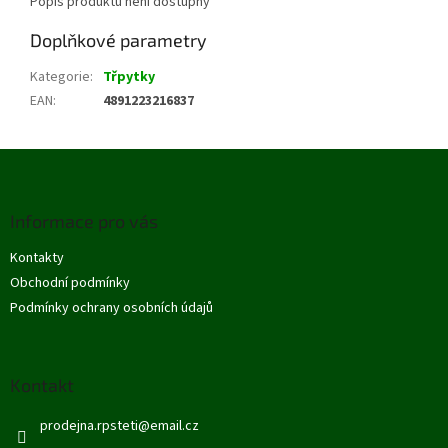
Popis produktu není dostupný
Doplňkové parametry
Kategorie
:
Třpytky
EAN
:
4891223216837
Z
á
p
Informace pro vás
a
t
Kontakty
í
Obchodní podmínky
Podmínky ochrany osobních údajů
Kontakt
prodejna.rpsteti
@
email.cz