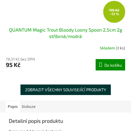
110 Kč
–13 %
QUANTUM Magic Trout Bloody Loony Spoon 2,5cm 2g
stříbrná/modrá
Skladem
(3 ks)
78,51 Kč bez DPH
95 Kč
Do košíku
ZOBRAZIT VŠECHNY SOUVISEJÍCÍ PRODUKTY
Popis
Diskuze
Detailní popis produktu