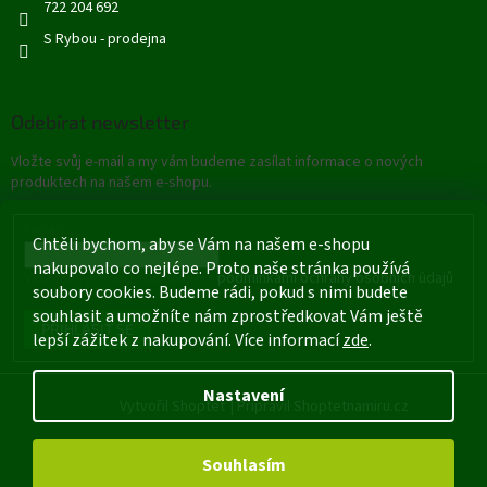
722 204 692
S Rybou - prodejna
Odebírat newsletter
Vložte svůj e-mail a my vám budeme zasílat informace o nových
produktech na našem e-shopu.
E-mail
Chtěli bychom, aby se Vám na našem e-shopu
nakupovalo co nejlépe. Proto naše stránka používá
Vložením e-mailu souhlasíte s
podmínkami ochrany osobních údajů
soubory cookies. Budeme rádi, pokud s nimi budete
souhlasit a umožníte nám zprostředkovat Vám ještě
PŘIHLÁSIT SE
lepší zážitek z nakupování. Více informací
zde
.
Nastavení
Vytvořil Shoptet
|
Připravil Shoptetnamiru.cz
Souhlasím
Copyright 2026
Rybářské potřeby - Štětí
. Všechna práva