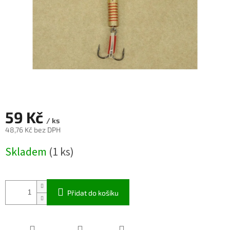
59 Kč
/ ks
48,76 Kč bez DPH
Měrná
Skladem
(1 ks)
cena:
Přidat do košíku