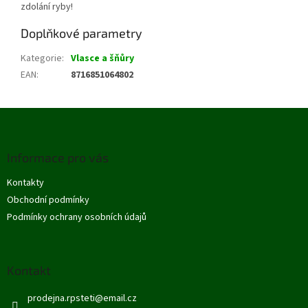
zdolání ryby!
Doplňkové parametry
Kategorie
:
Vlasce a šňůry
EAN
:
8716851064802
Z
á
p
Informace pro vás
a
t
Kontakty
í
Obchodní podmínky
Podmínky ochrany osobních údajů
Kontakt
prodejna.rpsteti
@
email.cz