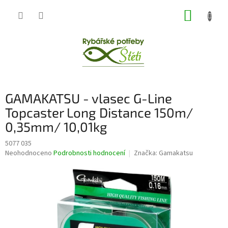
Přejít
NÁKUP
na
obsah
KOŠÍK
GAMAKATSU - vlasec G-Line
Topcaster Long Distance 150m/
0,35mm/ 10,01kg
5077 035
Průměrné
Neohodnoceno
Podrobnosti hodnocení
Značka:
Gamakatsu
hodnocení
produktu
je
0,0
z
5
hvězdiček.