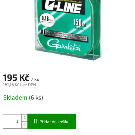
195 Kč
/ ks
161,16 Kč bez DPH
Měrná
Skladem
(6 ks)
cena:
Přidat do košíku