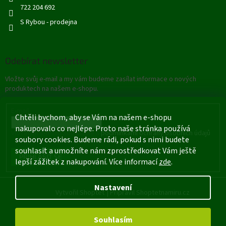
722 204 692
S Rybou - prodejna
Odebírat newsletter
Vložte svůj e-mail a my vám budeme zasílat informace o nových
produktech na našem e-shopu.
E-mail
Chtěli bychom, aby se Vám na našem e-shopu
nakupovalo co nejlépe. Proto naše stránka používá
Vložením e-mailu souhlasíte s
podmínkami ochrany osobních údajů
soubory cookies. Budeme rádi, pokud s nimi budete
souhlasit a umožníte nám zprostředkovat Vám ještě
PŘIHLÁSIT SE
lepší zážitek z nakupování. Více informací
zde
.
Nastavení
Vytvořil Shoptet
|
Připravil Shoptetnamiru.cz
Souhlasím
Copyright 2026
Rybářské potřeby - Štětí
. Všechna práva