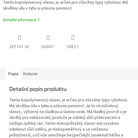
Tento kopolymerový vlasec je určen pro všechny typy rybolovu. Má
skvělou sílu v tahu a uzlovou pevnost.
Detailní informace
ZEPTAT SE
HLÍDAT
SDÍLET
Popis
Diskuze
Detailní popis produktu
Tento kopolymerový vlasec je určen pro všechny typy rybolovu.
Má skvělou sílu v tahu a uzlovou pevnost. Je to víceúčelový
vlasec, výborný na sladkou a slanou vodu. Má hladký povrch a je
skvělý pro nahazování, protože je odolný vůči překroucení a
snižuje zpětný ráz. Tento nízkoprůtažný vlasec má vysokou
odolnost vůči oděru, je nízkopaměťový a se sníženou
průtažností, což vše umožňuje bezpečnější zaseknutí háčku a