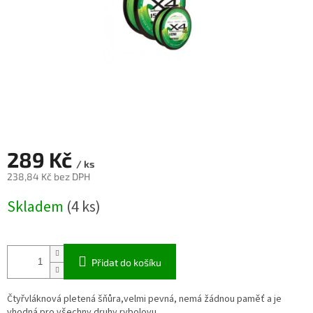
289 Kč
/ ks
238,84 Kč bez DPH
Měrná
Skladem
(4 ks)
cena:
Přidat do košíku
Čtyřvláknová pletená šňůra,velmi pevná, nemá žádnou paměť a je
vhodná pro všechny druhy rybolovu.