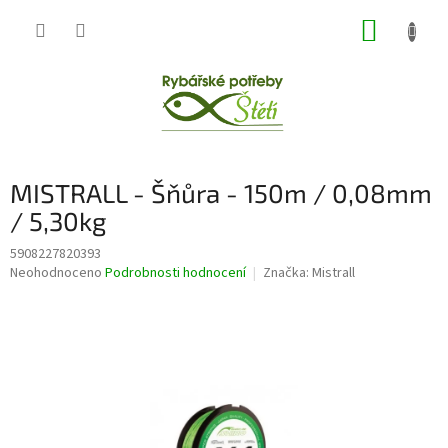
Přejít
NÁKUP
na
obsah
KOŠÍK
MISTRALL - Šňůra - 150m / 0,08mm
/ 5,30kg
5908227820393
Průměrné
Neohodnoceno
Podrobnosti hodnocení
Značka:
Mistrall
hodnocení
produktu
je
0,0
z
5
hvězdiček.