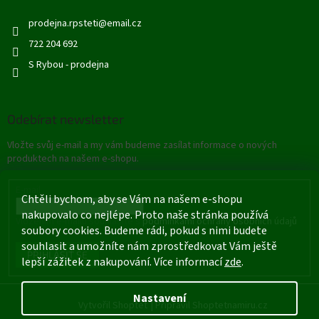
prodejna.rpsteti
@
email.cz
722 204 692
S Rybou - prodejna
Odebírat newsletter
Vložte svůj e-mail a my vám budeme zasílat informace o nových
produktech na našem e-shopu.
E-mail
Chtěli bychom, aby se Vám na našem e-shopu
nakupovalo co nejlépe. Proto naše stránka používá
Vložením e-mailu souhlasíte s
podmínkami ochrany osobních údajů
soubory cookies. Budeme rádi, pokud s nimi budete
souhlasit a umožníte nám zprostředkovat Vám ještě
PŘIHLÁSIT SE
lepší zážitek z nakupování. Více informací
zde
.
Nastavení
Vytvořil Shoptet
|
Připravil Shoptetnamiru.cz