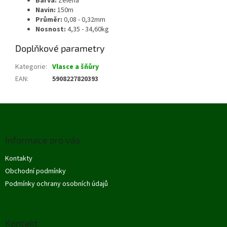
Barva:
Zelená
Navin:
150m
Průměr:
0,08 - 0,32mm
Nosnost:
4,35 - 34,60kg
Doplňkové parametry
Kategorie
:
Vlasce a šňůry
EAN
:
5908227820393
Z
á
p
Informace pro vás
a
t
Kontakty
í
Obchodní podmínky
Podmínky ochrany osobních údajů
Kontakt