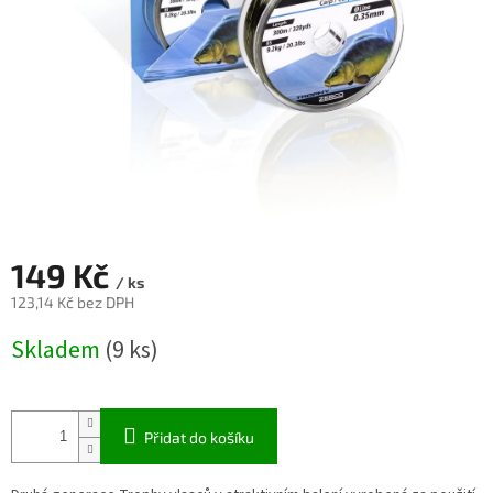
149 Kč
/ ks
123,14 Kč bez DPH
Měrná
Skladem
(9 ks)
cena:
Přidat do košíku