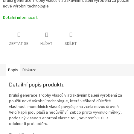
Druhá generace Trophy vlasců v atraktivním balení vyrobená za použití
nové výrobní technologie
Detailní informace
ZEPTAT SE
HLÍDAT
SDÍLET
Popis
Diskuze
Detailní popis produktu
Druhá generace Trophy vlasců v atraktivním balení vyrobená za
použití nové výrobní technologie, která veškeré důležité
vlastnosti monofilních vlasců povyšuje na zcela novou úroveň.
Velcí kapři jsou plaší a nedůvěřiví. Zebco proto vyvinulo měkký,
poddajný vlasec s enormní elasticitou, pevností v uzlu a
odolností proti oděru.