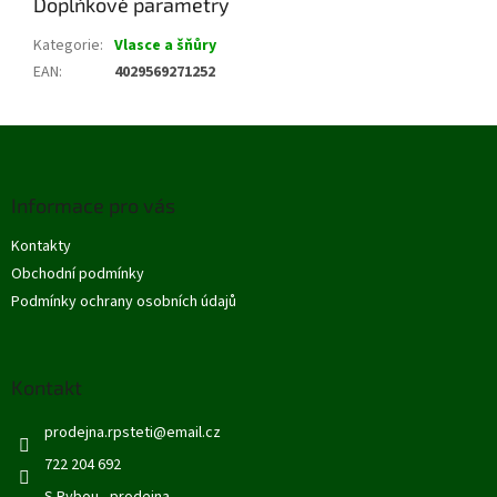
Doplňkové parametry
Kategorie
:
Vlasce a šňůry
EAN
:
4029569271252
Z
á
p
Informace pro vás
a
t
Kontakty
í
Obchodní podmínky
Podmínky ochrany osobních údajů
Kontakt
prodejna.rpsteti
@
email.cz
722 204 692