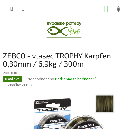
Přejít
NÁKUP
na
obsah
KOŠÍK
ZEBCO - vlasec TROPHY Karpfen
0,30mm / 6,9kg / 300m
2001030
Průměrné
Neohodnoceno
Podrobnosti hodnocení
Novinka
hodnocení
Značka:
ZEBCO
produktu
je
0,0
z
5
hvězdiček.