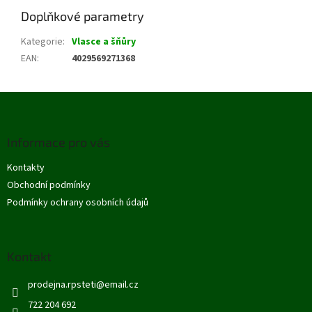
Doplňkové parametry
Kategorie
:
Vlasce a šňůry
EAN
:
4029569271368
Z
á
p
Informace pro vás
a
t
Kontakty
í
Obchodní podmínky
Podmínky ochrany osobních údajů
Kontakt
prodejna.rpsteti
@
email.cz
722 204 692