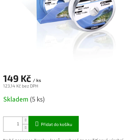
149 Kč
/ ks
123,14 Kč bez DPH
Měrná
Skladem
(5 ks)
cena:
Přidat do košíku