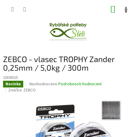
Přejít
NÁKUP
na
obsah
KOŠÍK
ZEBCO - vlasec TROPHY Zander
0,25mm / 5,0kg / 300m
2004025
Průměrné
Neohodnoceno
Podrobnosti hodnocení
Novinka
hodnocení
Značka:
ZEBCO
produktu
je
0,0
z
5
hvězdiček.