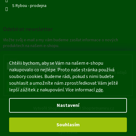
S Rybou - prodejna
Odebírat newsletter
Vložte svůj e-mail a my vám budeme zasílat informace o nových
produktech na našem e-shopu.
E-mail
Chtěli bychom, aby se Vám na našem e-shopu
nakupovalo co nejlépe. Proto naše stránka používá
Vložením e-mailu souhlasíte s
podmínkami ochrany osobních údajů
soubory cookies. Budeme rádi, pokud s nimi budete
souhlasit a umožníte nám zprostředkovat Vám ještě
PŘIHLÁSIT SE
lepší zážitek z nakupování. Více informací
zde
.
Nastavení
Vytvořil Shoptet
|
Připravil Shoptetnamiru.cz
Souhlasím
Copyright 2026
Rybářské potřeby - Štětí
. Všechna práva
vyhrazena.