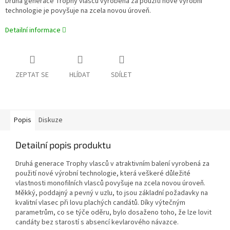
Druhá generace Trophy vlasců vyrobená za použití nové výrobní
technologie je povyšuje na zcela novou úroveň.
Detailní informace
ZEPTAT SE
HLÍDAT
SDÍLET
Popis
Diskuze
Detailní popis produktu
Druhá generace Trophy vlasců v atraktivním balení vyrobená za
použití nové výrobní technologie, která veškeré důležité
vlastnosti monofilních vlasců povyšuje na zcela novou úroveň.
Měkký, poddajný a pevný v uzlu, to jsou základní požadavky na
kvalitní vlasec při lovu plachých candátů. Díky výtečným
parametrům, co se týče oděru, bylo dosaženo toho, že lze lovit
candáty bez starostí s absencí kevlarového návazce.